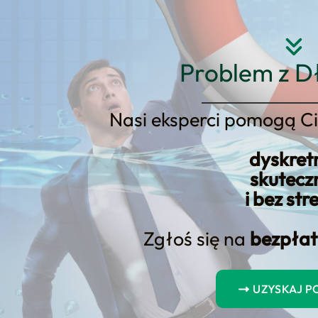
Strona główna
O nas
Usłu
Problem z D
Nasi eksperci pomogą Ci
dyskret
osić nasz dochód aby wziąć kre
skutecz
i bez str
Zgłoś się na
bezpłat
UZYSKAJ 