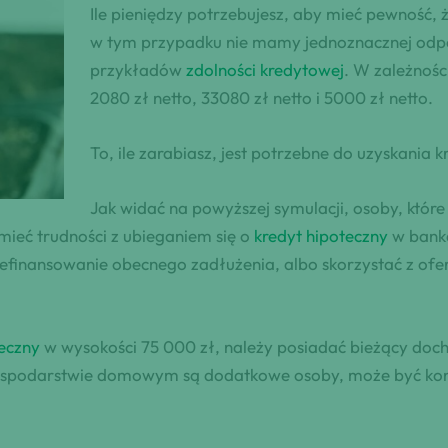
Ile pieniędzy potrzebujesz, aby mieć pewność,
w tym przypadku nie mamy jednoznacznej odpow
przykładów
zdolności kredytowej
. W zależnośc
2080 zł netto, 33080 zł netto i 5000 zł netto.
To, ile zarabiasz, jest potrzebne do uzyskania
Jak widać na powyższej symulacji, osoby, któr
mieć trudności z ubieganiem się o
kredyt hipoteczny
w banka
refinansowanie obecnego zadłużenia, albo skorzystać z of
teczny
w wysokości 75 000 zł, należy posiadać bieżący doch
gospodarstwie domowym są dodatkowe osoby, może być kon