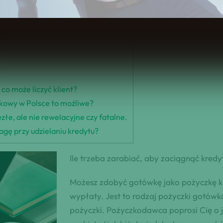
wy?
co może liczyć klient?
wkowy w Polsce to możliwe?
łe, ale nie rewelacyjne czy fatalne.
wagę przy udzielaniu kredytu?
Ile trzeba zarabiać, aby zaciągnąć kre
Możesz zdobyć gotówkę jako pożyczkę k
wypłaty. Jest to rodzaj pożyczki gotów
pożyczki. Pożyczkodawca poprosi Cię o 