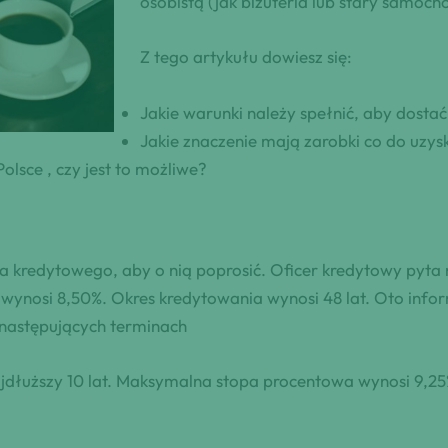
osobistą (jak biżuteria lub stary samoch
Z tego artykułu dowiesz się:
Jakie warunki należy spełnić, aby dosta
Jakie znaczenie mają zarobki co do uzys
olsce , czy jest to możliwe?
ra kredytowego, aby o nią poprosić. Oficer kredytowy pyta
wynosi 8,50%. Okres kredytowania wynosi 48 lat. Oto info
 następujących terminach
ajdłuższy 10 lat. Maksymalna stopa procentowa wynosi 9,25