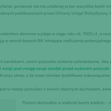
ytanie, ponieważ nie ma ustalonej przez wszystkie banki m
anych publikowanych przez Główny Urząd Statystyczny, k
podarstwo domowe wydaje w ciągu roku ok. 1000 zł, a rocz
ją w swoich bazach BIK istniejące zadłużenie potencjalne
i zarobkami, zanim pożyczka zostanie zatwierdzona. Aby 
eż
wziąć pod uwagę swoje zarobki przed wyborem pożyczki
łuższy okres, o ile masz również dodatkowe zobowiązanie.
ajpierw należy pomyśleć o swoich obecnych dochodach, ewe
Poziom dochodów a wielkość kwoty kredytu – na