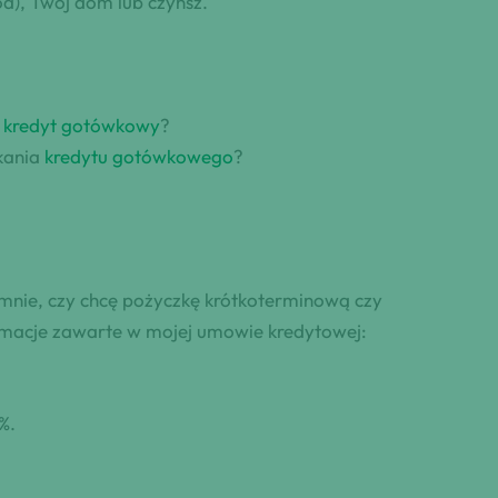
ód), Twój dom lub czynsz.
ć
kredyt gotówkowy
?
kania
kredytu gotówkowego
?
 mnie, czy chcę pożyczkę krótkoterminową czy
rmacje zawarte w mojej umowie kredytowej:
%.