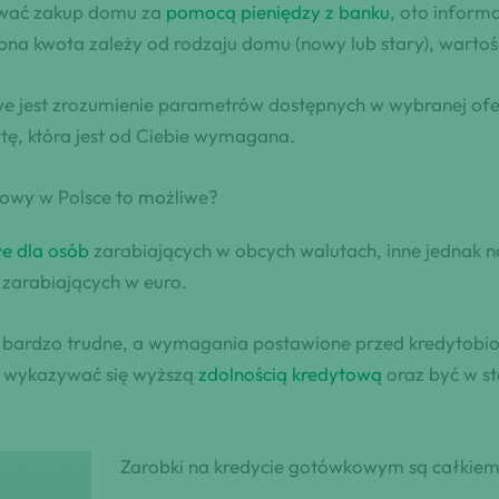
sować zakup domu za
pomocą pieniędzy z banku
, oto informa
 kwota zależy od rodzaju domu (nowy lub stary), wartości
owe jest zrozumienie parametrów dostępnych w wybranej ofe
ę, która jest od Ciebie wymagana.
kowy w Polsce to możliwe?
e dla osób
zarabiających w obcych walutach, inne jednak na
 zarabiających w euro.
ć bardzo trudne, a wymagania postawione przed kredytobio
na wykazywać się wyższą
zdolnością kredytową
oraz być w s
Zarobki na kredycie gotówkowym są całkiem n