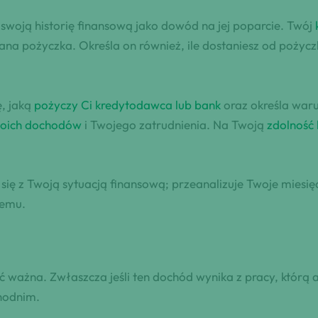
 swoją historię finansową jako dowód na jej poparcie. Twój
nana pożyczka. Określa on również, ile dostaniesz od pożyc
, jaką
pożyczy Ci kredytodawca lub bank
oraz określa waru
Twoich dochodów
i Twojego zatrudnienia. Na Twoją
zdolność
ę z Twoją sytuacją finansową; przeanalizuje Twoje miesięcz
nemu.
ść ważna. Zwłaszcza jeśli ten dochód wynika z pracy, którą 
chodnim.