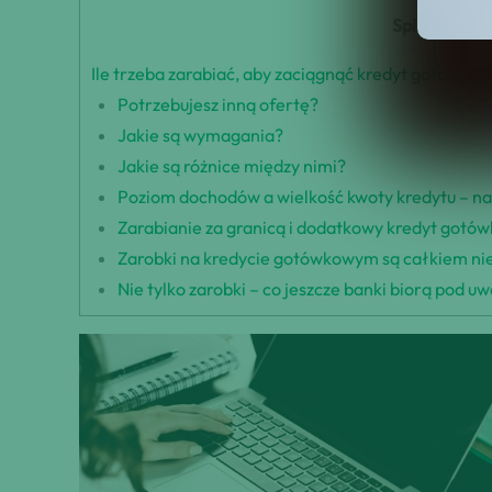
Spis Treści
Ile trzeba zarabiać, aby zaciągnąć kredyt gotówko
Potrzebujesz inną ofertę?
Jakie są wymagania?
Jakie są różnice między nimi?
Poziom dochodów a wielkość kwoty kredytu – na 
Zarabianie za granicą i dodatkowy kredyt gotó
Zarobki na kredycie gotówkowym są całkiem niez
Nie tylko zarobki – co jeszcze banki biorą pod u