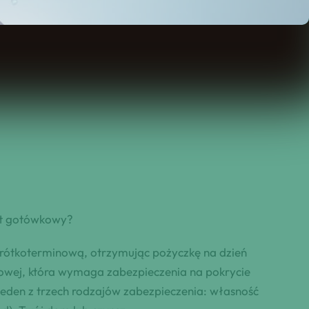
dyt gotówkowy?
rótkoterminową, otrzymując pożyczkę na dzień
kowej, która wymaga zabezpieczenia na pokrycie
jeden z trzech rodzajów zabezpieczenia: własność