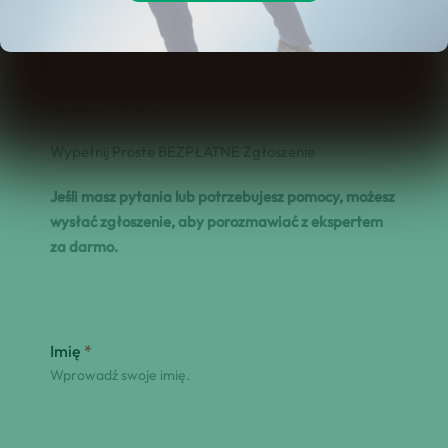
Szukasz Pomocy ?
Wypełnij Proste BEZPŁATNE Zgłoszenie
Jeśli masz pytania lub potrzebujesz pomocy, możesz
wysłać zgłoszenie, aby porozmawiać z ekspertem
za darmo.
Imię
*
Wprowadź swoje imię.