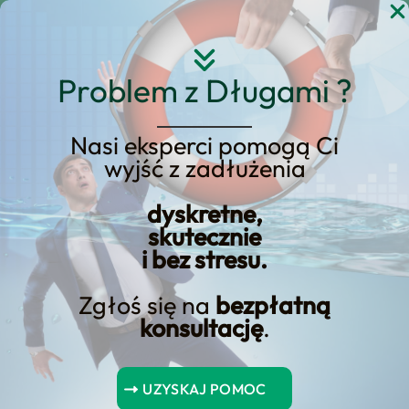
Przejdź
do
treści
Problem z Długami ?
Nasi eksperci pomogą Ci
wyjść z zadłużenia
dyskretne,
skutecznie
i bez stresu.
SKONTAKTUJ SIĘ
Skontaktuj się z nami już teraz
Zgłoś się na
bezpłatną
konsultację
.
UZYSKAJ POMOC