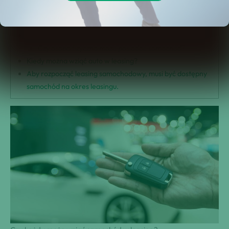
Na czym polega leasing samochodu?
Rodzaje leasingu samochodu – jakie są?
Czy samochód może być wzięty w leasing?
Czy osoba fizyczna może posiadać samochód?
Kiedy można wziąć auto w leasing?
Aby rozpocząć leasing samochodowy, musi być dostępny
samochód na okres leasingu.