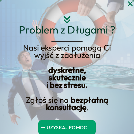
Przejdź
do
treści
Problem z Długami ?
Nasi eksperci pomogą Ci
wyjść z zadłużenia
Czy każdy może wziąć
dyskretne,
samochód w leasing?
skutecznie
i bez stresu.
Zgłoś się na
bezpłatną
konsultację
.
Spis Treści
UZYSKAJ POMOC
Czy każdy może wziąć samochód w leasing?