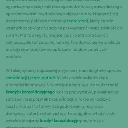
ograniczymy obciążenie naszego budżetu za sprawą niższego
oprocentowania i wydłużonego okresu spłaty. Najwyraźniej
dostrzeżemy pokłosia działania
konsolidacji
, kiedy spłata
wziętych zobowiązań zaczyna przewyższać naszą zdolność do
spłaty. Ma to z reguły miejsce, gdy kwota opłacanych
comiesięcznie rat zaczyna nam na tyle dawać się we znaki, że
brakuje nam środków na opłacenie fundamentalnych
potrzeb.
W takiej sytuacji najczęściej przychodzi nam do głowy sprawa
konsolidacji tychże zadłużeń
i odzyskanie wskutek tego
płynności finansowej. Nie każdy niemniej wie, że skuteczność
kredytu konsolidacyjnego
można podwyższyć, powiększając
zarazem nasz pożytek z konsolidacji, a także ograniczyć
koszty. Nie jest to łatwym zagadnieniem z racji wielu
dostępnych ofert, natomiast jest to osiągalne, wtedy kiedy
wyselekcjonujemy
kredyt konsolidacyjny
najtańszy z
oferowanych na rynku.