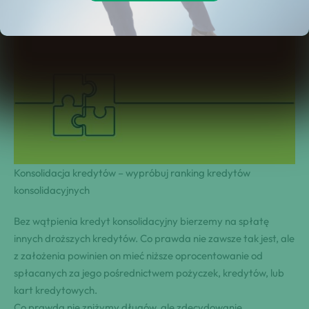
Konsolidacja kredytów – wypróbuj ranking kredytów
konsolidacyjnych
Bez wątpienia kredyt konsolidacyjny bierzemy na spłatę
innych droższych kredytów. Co prawda nie zawsze tak jest, ale
z założenia powinien on mieć niższe oprocentowanie od
spłacanych za jego pośrednictwem pożyczek, kredytów, lub
kart kredytowych.
Co prawda nie zniżymy długów, ale zdecydowanie