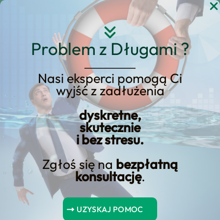
Przejdź
do
treści
Problem z Długami ?
Nasi eksperci pomogą Ci
Konsolidacja kredytów –
wyjść z zadłużenia
wypróbuj ranking
dyskretne,
kredytów
skutecznie
konsolidacyjnych
i bez stresu.
Zgłoś się na
bezpłatną
konsultację
.
UZYSKAJ POMOC