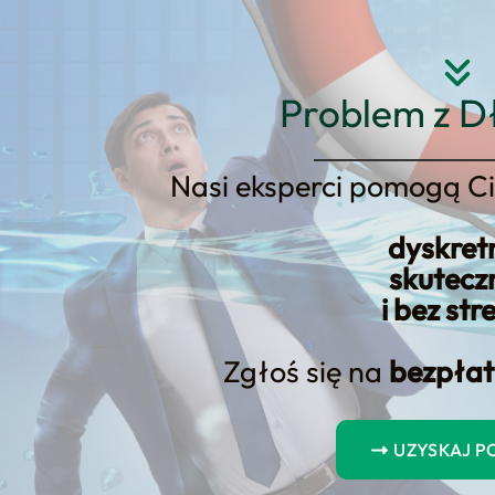
Strona główna
O nas
Usłu
Problem z D
Nasi eksperci pomogą Ci
dyskret
niki finansowe
skutecz
i bez str
Zgłoś się na
bezpłat
024 zestawy
Co zawiera zestaw upadłości konsumenckiej? Korzyści płynące 
UZYSKAJ 
Jakie korzyści płyną z skorzystania z zestawu upadłości kons