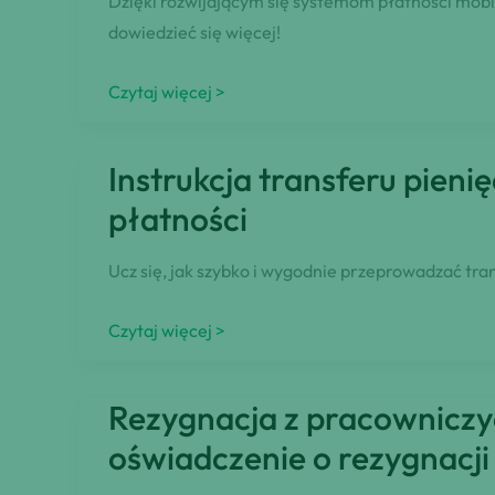
Dzięki rozwijającym się systemom płatności mobiln
o
dowiedzieć się więcej!
zwrot
prowizji
Jak
Czytaj więcej >
przesłać
pieniądze
Instrukcja transferu pien
z
płatności
telefonu
na
Ucz się, jak szybko i wygodnie przeprowadzać tra
konto
bankowe?
Instrukcja
Czytaj więcej >
transferu
pieniędzy
Rezygnacja z pracowniczy
online
oświadczenie o rezygnacj
–
łatwy