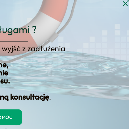
gi
Blog
Kontakt
KONSULTACJA
ługami ?
 wyjść z zadłużenia
ne,
nie
esu.
ną konsultację
.
z skorzystania z zestawu upadłości konsumenckiej
POMOC
umenckiej? Czy zestaw upadłości konsumenckiej można