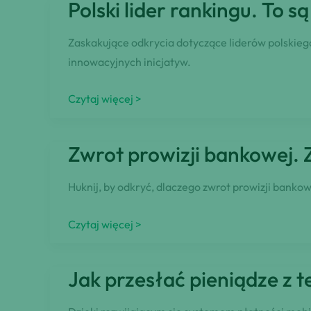
Polski lider rankingu. To 
–
Ranking
Zaskakujące odkrycia dotyczące liderów polskieg
Najlepszych
innowacyjnych inicjatyw.
Lokat
Polski
Czytaj więcej >
lider
rankingu.
Zwrot prowizji bankowej. 
To
są
Huknij, by odkryć, dlaczego zwrot prowizji banko
banki,
w
Zwrot
Czytaj więcej >
których
prowizji
najczęściej
bankowej.
Jak przesłać pieniądze z 
otwieramy
Złóż
konto
wniosek