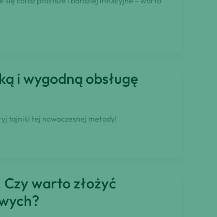
się coraz prostsze i bardziej intuicyjne – warto
ybką i wygodną obsługę
yj tajniki tej nowoczesnej metody!
 Czy warto złożyć
owych?