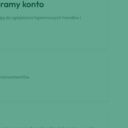
ieramy konto
ją do zgłębienia tajemniczych trendów i
la konsumentów.