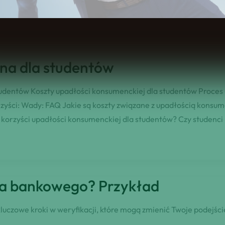
zy korzystanie z zestawu upadłości konsumenckiej może pomóc 
na dla studentów
studentów Koszty upadłości konsumenckiej dla studentów Proces 
zyści: Wady: FAQ Jakie są koszty związane z upadłością konsu
 korzyści upadłości konsumenckiej dla studentów? Czy studenci
ta bankowego? Przykład
czowe kroki w weryfikacji, które mogą zmienić Twoje podejście