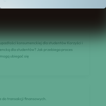
w uporaniu się […]
upadłości konsumenckiej dla studentów Korzyści i
mencką dla studentów? Jak przebiega proces
 mogą ubiegać się
 do transakcji finansowych.