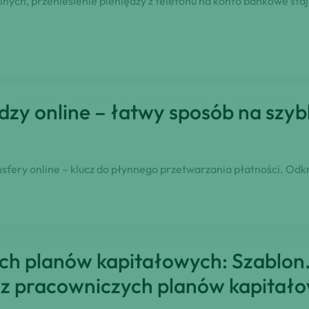
ych, przeniesienie pieniędzy z telefonu na konto bankowe staje 
iędzy online – łatwy sposób na sz
nsfery online – klucz do płynnego przetwarzania płatności. Odkr
ch planów kapitałowych: Szablon.
i z pracowniczych planów kapitał