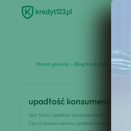
Przejdź
do
treści
Strona główna
Blog Kredyt123.pl
porad
upadłość konsumencka 2
Spis Treści Upadłość konsumencka 2024 zestawy 
Czy co zawiera zestaw upadłości konsumenckiej? 