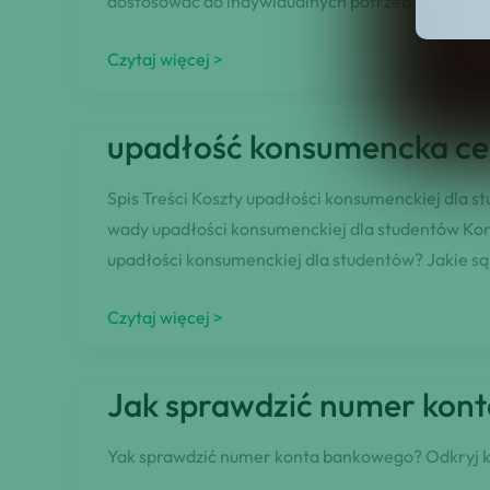
dostosować do indywidualnych potrzeb klienta? C
upadłość
Czytaj więcej >
konsumencka
2024
upadłość konsumencka ce
zestawy
Spis Treści Koszty upadłości konsumenckiej dla 
wady upadłości konsumenckiej dla studentów Kor
upadłości konsumenckiej dla studentów? Jakie są
upadłość
Czytaj więcej >
konsumencka
cena
Jak sprawdzić numer kon
dla
studentów
Yak sprawdzić numer konta bankowego? Odkryj klu