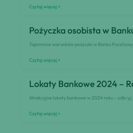
Jak
Czytaj więcej >
sprawdzić
numer
Pożyczka osobista w Ban
konta
bankowego?
Tajemnice warunków pożyczki w Banku Pocztowym 
Przykład
Pożyczka
Czytaj więcej >
osobista
w
Lokaty Bankowe 2024 – Ra
Banku
Pocztowym
Atrakcyjne lokaty bankowe w 2024 roku – odkryj,
–
Warunki
Lokaty
Czytaj więcej >
Bankowe
2024