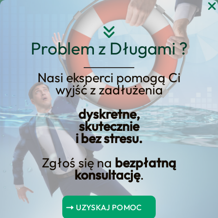
Przejdź
do
treści
Problem z Długami ?
Instrukcja transferu
Nasi eksperci pomogą Ci
wyjść z zadłużenia
pieniędzy online – łatwy
sposób na szybką i
dyskretne,
skutecznie
wygodną obsługę
i bez stresu.
płatności
Zgłoś się na
bezpłatną
konsultację
.
Spis Treści
UZYSKAJ POMOC
Najważniejsze wnioski