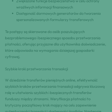
Zwiększone funkcje bezpieczeństwa w celu ochrony
wrażliwych informacji finansowych
Dostępność darmowych generatorów do tworzenia
spersonalizowanych formularzy transferowych
Te postępy są skierowane do osób poszukujących
bezproblemowego i bezpiecznego sposobu przetwarzania
płatności, oferując przyjazne dla użytkownika doświadczenie,
które odpowiada na wymagania dzisiejszej gospodarki
cyfrowej.
Szybkie kroki przetwarzania transakcji
W dziedzinie transferów pieniężnych online, efektywność
szybkich kroków przetwarzania transakcji odgrywa kluczową
rolę w ułatwianiu szybkich i bezpiecznych transferów
funduszy między stronami. Weryfikacja płatności to
krytyczny początkowy krok mający na celu zapewnienie
autentyczności transakcji i dostępności środków. Następnie