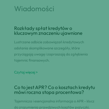
Wiadomości
Rozkłady spłat kredytów o
kluczowym znaczeniu ujawnione
Lustrzane odbicie zobowiązań kredytowych
odsłania skomplikowane szczegóły, które
przyciągają uwagę i zapraszają do zgłębienia
tajemnic finansowych.
Czytaj więcej >
Co to jest APR? Co o kosztach kredytu
mówi roczna stopa procentowa?
Tajemnicza i esencjonalna informacja o APR - klucz
do zrozumienia prawdziwych kosztów pożyczki.