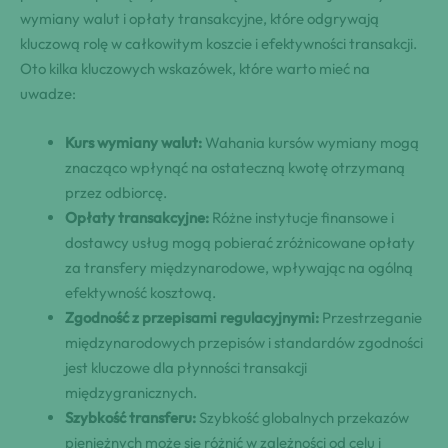
wymiany walut i opłaty transakcyjne, które odgrywają
kluczową rolę w całkowitym koszcie i efektywności transakcji.
Oto kilka kluczowych wskazówek, które warto mieć na
uwadze:
Kurs wymiany walut:
Wahania kursów wymiany mogą
znacząco wpłynąć na ostateczną kwotę otrzymaną
przez odbiorcę.
Opłaty transakcyjne:
Różne instytucje finansowe i
dostawcy usług mogą pobierać zróżnicowane opłaty
za transfery międzynarodowe, wpływając na ogólną
efektywność kosztową.
Zgodność z przepisami regulacyjnymi:
Przestrzeganie
międzynarodowych przepisów i standardów zgodności
jest kluczowe dla płynności transakcji
międzygranicznych.
Szybkość transferu:
Szybkość globalnych przekazów
pieniężnych może się różnić w zależności od celu i