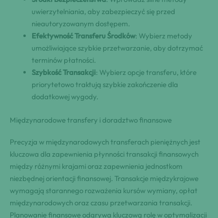
uwierzytelniania, aby zabezpieczyć się przed
nieautoryzowanym dostępem.
Efektywność Transferu Środków
: Wybierz metody
umożliwiające szybkie przetwarzanie, aby dotrzymać
terminów płatności.
Szybkość Transakcji
: Wybierz opcje transferu, które
priorytetowo traktują szybkie zakończenie dla
dodatkowej wygody.
Międzynarodowe transfery i doradztwo finansowe
Precyzja w międzynarodowych transferach pieniężnych jest
kluczowa dla zapewnienia płynności transakcji finansowych
między różnymi krajami oraz zapewnienia jednostkom
niezbędnej orientacji finansowej. Transakcje międzykrajowe
wymagają starannego rozważenia kursów wymiany, opłat
międzynarodowych oraz czasu przetwarzania transakcji.
Planowanie finansowe odgrywa kluczową rolę w optymalizacji