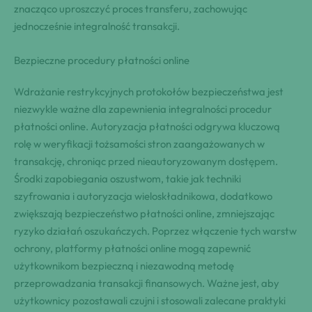
znacząco uproszczyć proces transferu, zachowując
jednocześnie integralność transakcji.
Bezpieczne procedury płatności online
Wdrażanie restrykcyjnych protokołów bezpieczeństwa jest
niezwykle ważne dla zapewnienia integralności procedur
płatności online. Autoryzacja płatności odgrywa kluczową
rolę w weryfikacji tożsamości stron zaangażowanych w
transakcję, chroniąc przed nieautoryzowanym dostępem.
Środki zapobiegania oszustwom, takie jak techniki
szyfrowania i autoryzacja wieloskładnikowa, dodatkowo
zwiększają bezpieczeństwo płatności online, zmniejszając
ryzyko działań oszukańczych. Poprzez włączenie tych warstw
ochrony, platformy płatności online mogą zapewnić
użytkownikom bezpieczną i niezawodną metodę
przeprowadzania transakcji finansowych. Ważne jest, aby
użytkownicy pozostawali czujni i stosowali zalecane praktyki