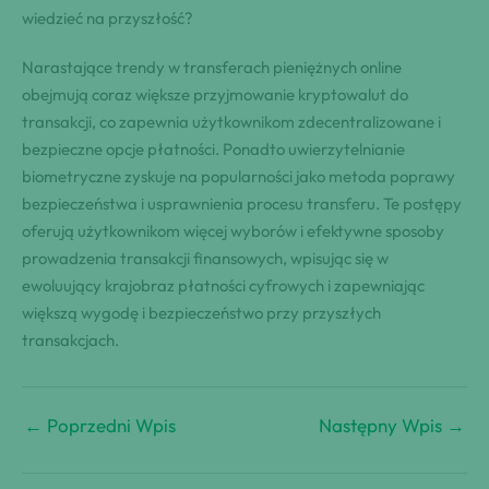
wiedzieć na przyszłość?
Narastające trendy w transferach pieniężnych online
obejmują coraz większe przyjmowanie kryptowalut do
transakcji, co zapewnia użytkownikom zdecentralizowane i
bezpieczne opcje płatności. Ponadto uwierzytelnianie
biometryczne zyskuje na popularności jako metoda poprawy
bezpieczeństwa i usprawnienia procesu transferu. Te postępy
oferują użytkownikom więcej wyborów i efektywne sposoby
prowadzenia transakcji finansowych, wpisując się w
ewoluujący krajobraz płatności cyfrowych i zapewniając
większą wygodę i bezpieczeństwo przy przyszłych
transakcjach.
←
Poprzedni Wpis
Następny Wpis
→