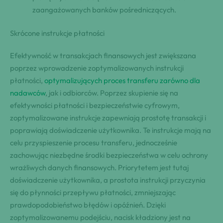
zaangażowanych banków pośredniczących.
Skrócone instrukcje płatności
Efektywność w transakcjach finansowych jest zwiększana
poprzez wprowadzenie zoptymalizowanych instrukcji
płatności,
optymalizujących proces transferu zarówno dla
nadawców
, jak i odbiorców. Poprzez skupienie się na
efektywności płatności i bezpieczeństwie cyfrowym,
zoptymalizowane instrukcje zapewniają prostotę transakcji i
poprawiają doświadczenie użytkownika. Te instrukcje mają na
celu przyspieszenie procesu transferu, jednocześnie
zachowując niezbędne środki bezpieczeństwa w celu ochrony
wrażliwych danych finansowych. Priorytetem jest tutaj
doświadczenie użytkownika, a prostota instrukcji przyczynia
się do płynności przepływu płatności, zmniejszając
prawdopodobieństwo błędów i opóźnień. Dzięki
zoptymalizowanemu podejściu, nacisk kładziony jest na