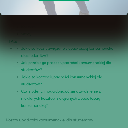
Koszty upadłości konsumenckiej dla studentów
Proces upadłości konsumenckiej dla studentów
Korzyści i wady upadłości konsumenckiej dla studentów
Korzyści:
Wady:
FAQ
Jakie są koszty związane z upadłością konsumencką
dla studentów?
Jak przebiega proces upadłości konsumenckiej dla
studentów?
Jakie są korzyści upadłości konsumenckiej dla
studentów?
Czy studenci mogą ubiegać się o zwolnienie z
niektórych kosztów związanych z upadłością
konsumencką?
Koszty upadłości konsumenckiej dla studentów