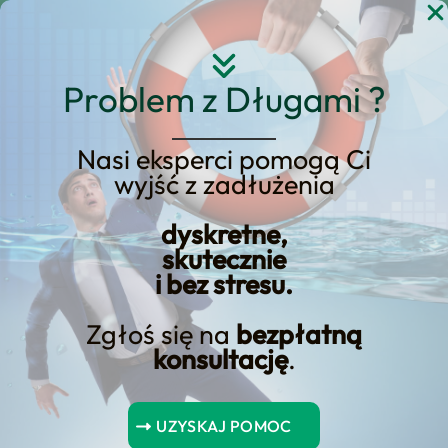
Przejdź
do
treści
Problem z Długami ?
Nasi eksperci pomogą Ci
wyjść z zadłużenia
upadłość konsumencka
dyskretne,
cena dla studentów
skutecznie
i bez stresu.
Zgłoś się na
bezpłatną
konsultację
.
Spis Treści
UZYSKAJ POMOC
Koszty upadłości konsumenckiej dla studentów