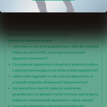
Porównanie czasu trwania depozytu
Analiza stałych stóp procentowych
Strategie optymalizacji zysków
Wybór Metody Ochrony Oszczędności
Ocena specjalistycznych produktów depozytowych
Depozyty w obcej walucie – rozważania
Najczęściej zadawane pytania
Jak zmiany w otoczeniu gospodarczym, takie jak wskaźniki
inflacji czy wzrost PKB, wpływają na rentowność
depozytów bankowych?
Czy związane są jakieś kary lub opłaty z wypłatą środków
z depozytu bankowego przed ustaloną datą zapadalności?
Jakie środki mają banki w celu ochrony deponentów w
przypadku kłopotów finansowych lub bankructwa?
Jak zewnętrzne czynniki, takie jak wydarzenia
geopolityczne czy globalne trendy rynkowe, wpływają na
stabilność i niezawodność depozytów w obcej walucie?
Czy osoby posiadające niski wynik kredytowy lub