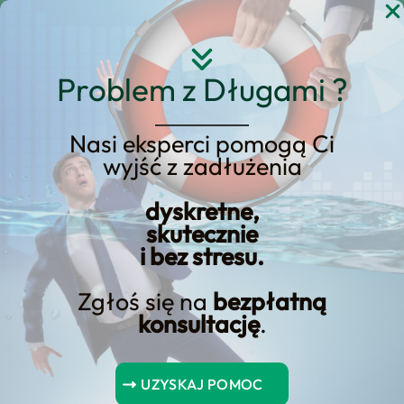
Przejdź
do
treści
Problem z Długami ?
Nasi eksperci pomogą Ci
wyjść z zadłużenia
Lokaty Bankowe 2024 –
Ranking Najlepszych
dyskretne,
skutecznie
Lokat
i bez stresu.
Zgłoś się na
bezpłatną
konsultację
.
Spis Treści
UZYSKAJ POMOC
Najważniejsze wnioski