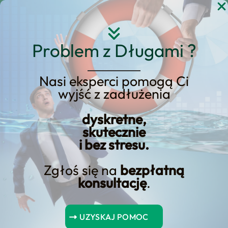
Przejdź
do
treści
Problem z Długami ?
Nasi eksperci pomogą Ci
wyjść z zadłużenia
upadłość konsumencka
dyskretne,
2024 zestawy
skutecznie
i bez stresu.
Zgłoś się na
bezpłatną
konsultację
.
Spis Treści
UZYSKAJ POMOC
Upadłość konsumencka 2024 zestawy