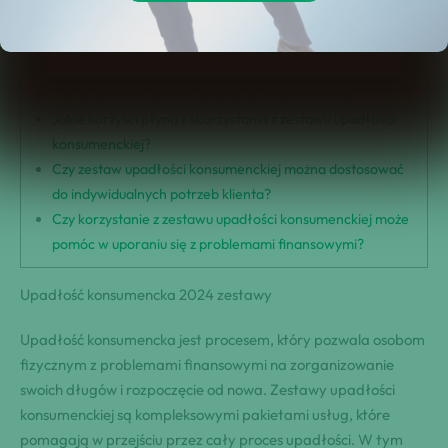
Co zawiera zestaw upadłości konsumenckiej?
Korzyści płynące z skorzystania z zestawu upadłości
konsumenckiej
Czy co zawiera zestaw upadłości konsumenckiej?
Jakie korzyści płyną z skorzystania z zestawu upadłości
konsumenckiej?
Czy zestaw upadłości konsumenckiej można dostosować
do indywidualnych potrzeb klienta?
Czy korzystanie z zestawu upadłości konsumenckiej może
pomóc w uporaniu się z problemami finansowymi?
Upadłość konsumencka 2024 zestawy
Upadłość konsumencka jest procesem, który pozwala osobom
fizycznym z problemami finansowymi na zorganizowanie
swoich długów i rozpoczęcie od nowa. Zestawy upadłości
konsumenckiej są kompleksowymi pakietami usług, które
pomagają w przejściu przez cały proces upadłości. W tym