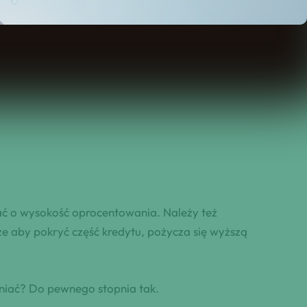
ać o wysokość oprocentowania. Należy też
e aby pokryć część kredytu, pożycza się wyższą
niać? Do pewnego stopnia tak.