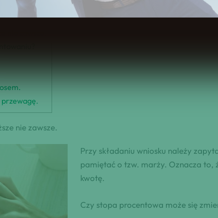
ze nie zawsze.
entowaniu?
iosem.
ą przewagę.
ższe nie zawsze.
Przy składaniu wniosku należy zapyt
pamiętać o tzw. marży. Oznacza to, ż
kwotę.
Czy stopa procentowa może się zmie