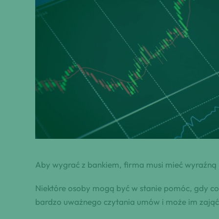
Aby wygrać z bankiem, firma musi mieć wyraźną
Niektóre osoby mogą być w stanie pomóc, gdy coś s
bardzo uważnego czytania umów i może im zająć t