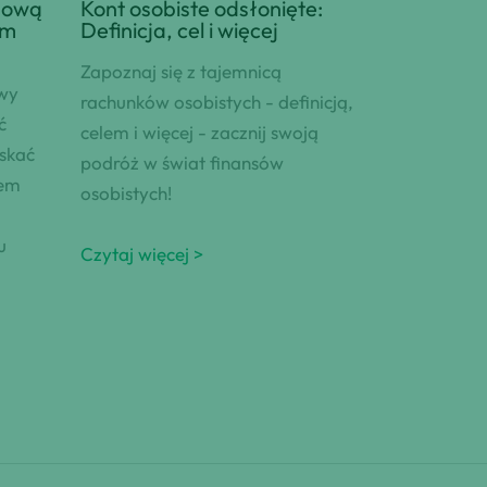
sową
Kont osobiste odsłonięte:
ym
Definicja, cel i więcej
Zapoznaj się z tajemnicą
owy
rachunków osobistych - definicją,
ć
celem i więcej - zacznij swoją
skać
podróż w świat finansów
tem
osobistych!
u
Czytaj więcej >