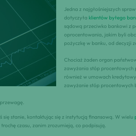
Jedna z najgłośniejszych spraw
dotyczyła
klientów byłego ban
sądową przeciwko bankowi z po
oprocentowania, jakim byli obci
pożyczkę w banku, od decyzji 
Chociaż żaden organ państwow
zawyżania stóp procentowych p
również w umowach kredytowy
zawyżanie stóp procentowych b
 przewagę.
ię stanie, kontaktując się z instytucją finansową. W wielu
rochę czasu, zanim zrozumieją, co podpisują.