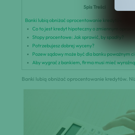
Spis Treści
Banki lubią obniżać oprocentowanie kredytów. Niżs
Co to jest kredyt hipoteczny o zmiennym oproc
Stopy procentowe: Jak sprawić, by spadły?
Potrzebujesz dobrej wyceny?
Pozew sądowy może być dla banku poważnym c
Aby wygrać z bankiem, firma musi mieć wyraźn
Banki lubią obniżać oprocentowanie kredytów. Ni