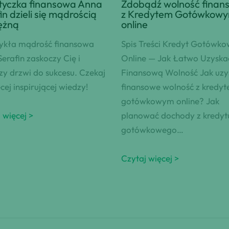
tyczka finansowa Anna
Zdobądź wolność finan
in dzieli się mądrością
z Kredytem Gotówkow
ężną
online
ykła mądrość finansowa
Spis Treści Kredyt Gotówk
erafin zaskoczy Cię i
Online — Jak Łatwo Uzyska
y drzwi do sukcesu. Czekaj
Finansową Wolność Jak uzy
cej inspirującej wiedzy!
finansowe wolność z kredy
gotówkowym online? Jak
 więcej >
planować dochody z kredyt
gotówkowego…
Czytaj więcej >