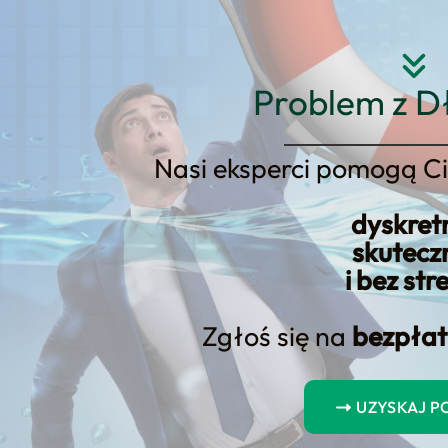
Strona główna
O nas
Usłu
Problem z D
Nasi eksperci pomogą Ci
dyskret
żać oprocentowanie kredytów. N
skutecz
i bez str
Zgłoś się na
bezpłat
UZYSKAJ 