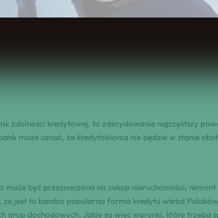
Brak zdolności kredytowej, to zdecydowanie najczęstszy po
k może uznać, że kredytobiorca nie będzie w stanie obsłu
a może być przeznaczona na zakup nieruchomości, remont l
, że jest to bardzo popularna forma kredytu wśród Polaków
nych grup dochodowych. Jakie są więc warunki, które trzeba 