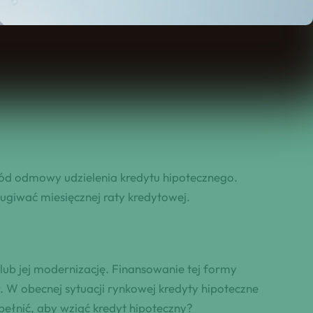
wód odmowy udzielenia kredytu hipotecznego.
giwać miesięcznej raty kredytowej.
ub jej modernizację. Finansowanie tej formy
. W obecnej sytuacji rynkowej kredyty hipoteczne
spełnić, aby wziąć kredyt hipoteczny?