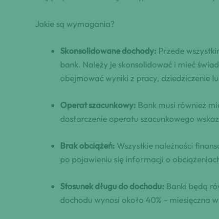
Jakie są wymagania?
Skonsolidowane dochody:
Przede wszystki
bank. Należy je skonsolidować i mieć św
obejmować wyniki z pracy, dziedziczenie l
Operat szacunkowy:
Bank musi również mie
dostarczenie operatu szacunkowego wskaz
Brak obciążeń:
Wszystkie należności finan
po pojawieniu się informacji o obciążeniac
Stosunek długu do dochodu:
Banki będą ró
dochodu wynosi około 40% – miesięczna wy