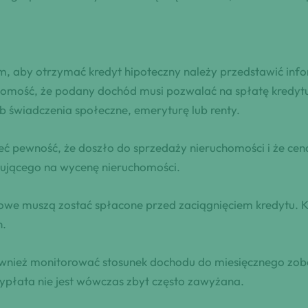
m, aby otrzymać kredyt hipoteczny należy przedstawić inf
iadomość, że podany dochód musi pozwalać na spłatę kred
ub świadczenia społeczne, emeryturę lub renty.
ć pewność, że doszło do sprzedaży nieruchomości i że ce
ującego na wycenę nieruchomości.
sowe muszą zostać spłacone przed zaciągnięciem kredytu.
h.
wnież monitorować stosunek dochodu do miesięcznego zob
płata nie jest wówczas zbyt często zawyżana.