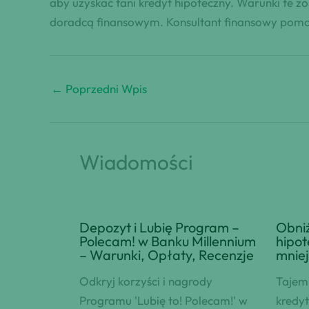
aby uzyskać tani kredyt hipoteczny. Warunki te z
doradcą finansowym. Konsultant finansowy pomoże
←
Poprzedni Wpis
Wiadomości
Depozyt i Lubię Program –
Obniż
Polecam! w Banku Millennium
hipo
– Warunki, Opłaty, Recenzje
mniej
Odkryj korzyści i nagrody
Tajem
Programu 'Lubię to! Polecam!' w
kredyt