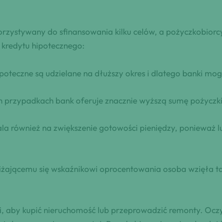
zystywany do sfinansowania kilku celów, a pożyczkobiorcy
t kredytu hipotecznego:
poteczne są udzielane na dłuższy okres i dlatego banki m
h przypadkach bank oferuje znacznie wyższą sumę pożyczki
la również na zwiększenie gotowości pieniędzy, ponieważ l
niżającemu się wskaźnikowi oprocentowania osoba wzięła ta
i, aby kupić nieruchomość lub przeprowadzić remonty. Oczy