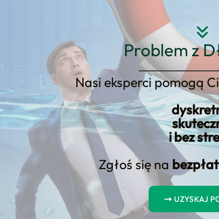
Strona główna
O nas
Usłu
Problem z D
Nasi eksperci pomogą Ci
dyskret
kto może wziąć kredyt hipoteczn
skutecz
i bez str
Zgłoś się na
bezpłat
UZYSKAJ 