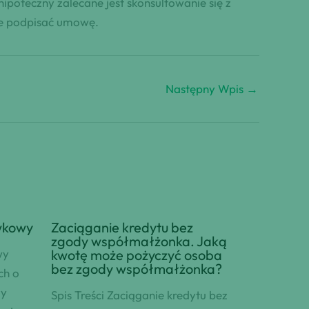
ipoteczny zalecane jest skonsultowanie się z
nie podpisać umowę.
Następny Wpis
→
wkowy
Zaciąganie kredytu bez
zgody współmałżonka. Jaką
wy
kwotę może pożyczyć osoba
bez zgody współmałżonka?
ch o
zy
Spis Treści Zaciąganie kredytu bez