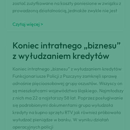
zostać zużytkowane na koszty poniesione w związku z
prowadzoną działalnością, jednakże zwykle nie jest
Kredyt
Czytaj więcej >
gotówkowy
dla
Koniec intratnego „biznesu”
firm
–
z wyłudzaniem kredytów
dopuszczalne
cele
Koniec intratnego „biznesu” z wyłudzaniem kredytów
Funkcjonariusze Policji z Pszczyny zamknęli sprawę
odnośnie pięcioosobowej grupy oszustów. Wszyscy on
są mieszkańcami województwa śląskiego. Najmłodszy
z nich ma 22 a najstarszy 58 lat. Poprzez posługiwanie
się podrobionymi dokumentami grupa wyłudzała
kredyty na kupno sprzętu RTV jak również próbowała
wyłudzać pieniądze w banku. W wyniku działań
operacyjnych policji