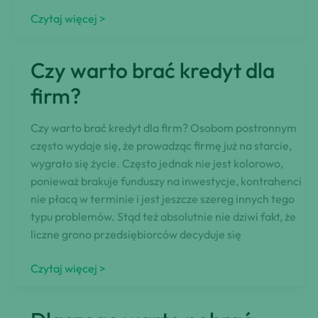
Jeszcze
Czytaj więcej >
w
tym
Czy warto brać kredyt dla
roku
dostępny
firm?
będzie
kredyt
Czy warto brać kredyt dla firm? Osobom postronnym
na
często wydaje się, że prowadząc firmę już na starcie,
innowacje
wygrało się życie. Często jednak nie jest kolorowo,
technologiczne
ponieważ brakuje funduszy na inwestycje, kontrahenci
nie płacą w terminie i jest jeszcze szereg innych tego
typu problemów. Stąd też absolutnie nie dziwi fakt, że
liczne grono przedsiębiorców decyduje się
Czy
Czytaj więcej >
warto
brać