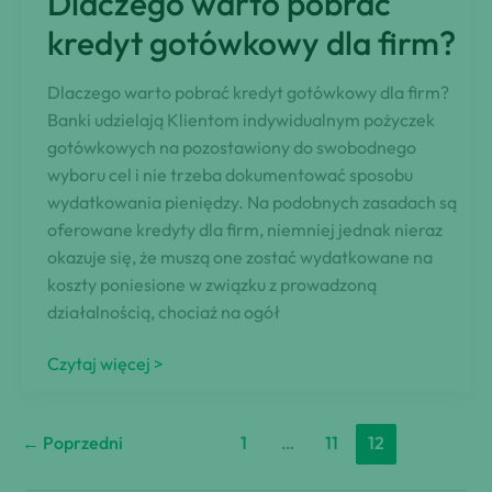
Dlaczego warto pobrać
kredyt
dla
kredyt gotówkowy dla firm?
firm?
Dlaczego warto pobrać kredyt gotówkowy dla firm?
Banki udzielają Klientom indywidualnym pożyczek
gotówkowych na pozostawiony do swobodnego
wyboru cel i nie trzeba dokumentować sposobu
wydatkowania pieniędzy. Na podobnych zasadach są
oferowane kredyty dla firm, niemniej jednak nieraz
okazuje się, że muszą one zostać wydatkowane na
koszty poniesione w związku z prowadzoną
działalnością, chociaż na ogół
Dlaczego
Czytaj więcej >
warto
pobrać
←
Poprzedni
1
…
11
12
kredyt
gotówkowy