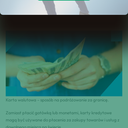
Czym jest konto walutowe?
Czym jest karta walutowa?
W którym banku otrzymamy kartę walutową?
Karta walutowa – sposób na podróżowanie za granicę.
Zamiast płacić gotówką lub monetami, karty kredytowe
mogą być używane do płacenia za zakupy towarów i usług z
dowolnego miejsca na świecie.