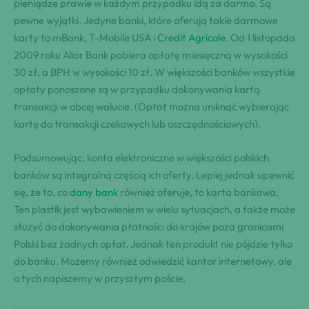
pieniądze prawie w każdym przypadku idą za darmo. Są
pewne wyjątki. Jedyne banki, które oferują takie darmowe
karty to mBank, T-Mobile USA i
Credit Agricole
. Od 1 listopada
2009 roku Alior Bank pobiera opłatę miesięczną w wysokości
30 zł, a BPH w wysokości 10 zł. W większości banków wszystkie
opłaty ponoszone są w przypadku dokonywania kartą
transakcji w obcej walucie. (Opłat można uniknąć wybierając
kartę do transakcji czekowych lub oszczędnościowych).
Podsumowując, konta elektroniczne w większości polskich
banków są integralną częścią ich oferty. Lepiej jednak upewnić
się, że to, co
dany bank
również oferuje, to karta bankowa.
Ten plastik jest wybawieniem w wielu sytuacjach, a także może
służyć do dokonywania płatności do krajów poza granicami
Polski bez żadnych opłat. Jednak ten produkt nie pójdzie tylko
do banku. Możemy również odwiedzić kantor internetowy, ale
o tych napiszemy w przyszłym poście.