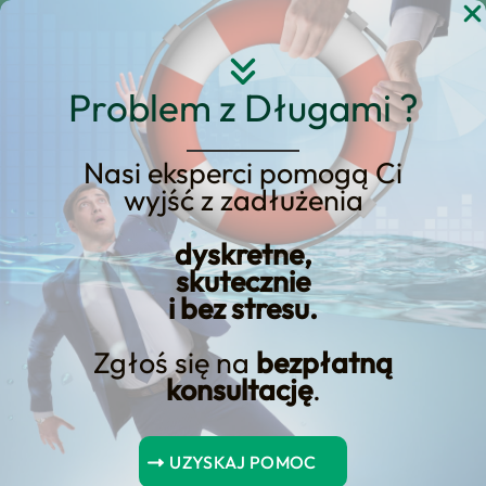
Przejdź
do
treści
Problem z Długami ?
Nasi eksperci pomogą Ci
wyjść z zadłużenia
Karta walutowa
dyskretne,
skutecznie
i bez stresu.
Zgłoś się na
bezpłatną
konsultację
.
Spis Treści
UZYSKAJ POMOC
Karta walutowa – sposób na podróżowanie za granicę.