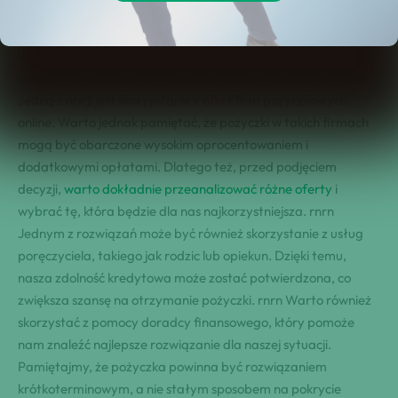
potrzebują dodatkowych środków finansowych. W tym wieku,
większość osób nie ma jeszcze stabilnego dochodu ani historii
kredytowej, co może utrudnić uzyskanie pożyczki. Jednak
istnieją sposoby, aby otrzymać pożyczkę w wieku 18 lat. rnrn
Jedną z opcji jest skorzystanie z ofert firm pożyczkowych
online. Warto jednak pamiętać, że pożyczki w takich firmach
mogą być obarczone wysokim oprocentowaniem i
dodatkowymi opłatami. Dlatego też, przed podjęciem
decyzji,
warto dokładnie przeanalizować różne oferty
i
wybrać tę, która będzie dla nas najkorzystniejsza. rnrn
Jednym z rozwiązań może być również skorzystanie z usług
poręczyciela, takiego jak rodzic lub opiekun. Dzięki temu,
nasza zdolność kredytowa może zostać potwierdzona, co
zwiększa szansę na otrzymanie pożyczki. rnrn Warto również
skorzystać z pomocy doradcy finansowego, który pomoże
nam znaleźć najlepsze rozwiązanie dla naszej sytuacji.
Pamiętajmy, że pożyczka powinna być rozwiązaniem
krótkoterminowym, a nie stałym sposobem na pokrycie