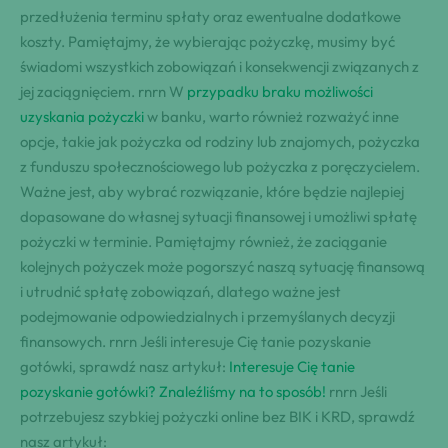
przedłużenia terminu spłaty oraz ewentualne dodatkowe
koszty. Pamiętajmy, że wybierając pożyczkę, musimy być
świadomi wszystkich zobowiązań i konsekwencji związanych z
jej zaciągnięciem. rnrn W
przypadku braku możliwości
uzyskania pożyczki
w banku, warto również rozważyć inne
opcje, takie jak pożyczka od rodziny lub znajomych, pożyczka
z funduszu społecznościowego lub pożyczka z poręczycielem.
Ważne jest, aby wybrać rozwiązanie, które będzie najlepiej
dopasowane do własnej sytuacji finansowej i umożliwi spłatę
pożyczki w terminie. Pamiętajmy również, że zaciąganie
kolejnych pożyczek może pogorszyć naszą sytuację finansową
i utrudnić spłatę zobowiązań, dlatego ważne jest
podejmowanie odpowiedzialnych i przemyślanych decyzji
finansowych. rnrn Jeśli interesuje Cię tanie pozyskanie
gotówki, sprawdź nasz artykuł:
Interesuje Cię tanie
pozyskanie gotówki? Znaleźliśmy na to sposób!
rnrn Jeśli
potrzebujesz szybkiej pożyczki online bez BIK i KRD, sprawdź
nasz artykuł: