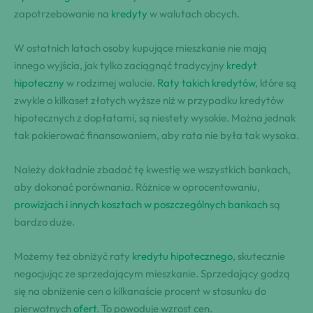
zapotrzebowanie na
kredyty
w walutach obcych.
W ostatnich latach osoby kupujące mieszkanie nie mają
innego wyjścia, jak tylko zaciągnąć tradycyjny
kredyt
hipoteczny
w rodzimej walucie.
Raty takich kredytów
, które są
zwykle o kilkaset złotych wyższe niż w przypadku kredytów
hipotecznych z dopłatami, są niestety wysokie. Można jednak
tak pokierować finansowaniem, aby rata nie była tak wysoka.
Należy dokładnie zbadać tę kwestię we wszystkich bankach,
aby dokonać porównania. Różnice w oprocentowaniu,
prowizjach i innych kosztach w poszczególnych bankach
są
bardzo duże.
Możemy też obniżyć raty
kredytu hipotecznego
, skutecznie
negocjując ze sprzedającym mieszkanie. Sprzedający godzą
się na obniżenie cen o kilkanaście procent w stosunku do
pierwotnych
ofert
. To powoduje wzrost cen.