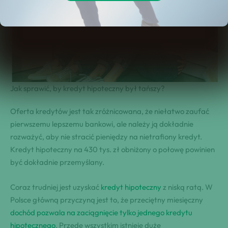
Jak sprawić, by kredyt hipoteczny był tańszy?
Oferta kredytów jest tak zróżnicowana, że niełatwo zaufać
pierwszemu lepszemu bankowi, ale należy ją dokładnie
rozważyć, aby nie stracić pieniędzy na nietrafiony kredyt.
Kredyt hipoteczny na 430 tys. zł obniżony o połowę powinien
być dokładnie przemyślany.
Coraz trudniej jest uzyskać
kredyt hipoteczny
z niską ratą. W
Polsce główną przyczyną jest to, że przeciętny miesięczny
dochód pozwala na zaciągnięcie tylko jednego kredytu
hipotecznego
. Przede wszystkim istnieje duże