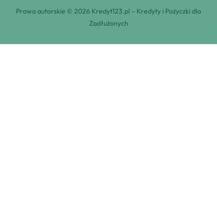
Prawa autorskie © 2026 Kredyt123.pl – Kredyty i Pożyczki dla
Zadłużonych