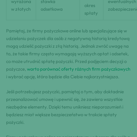
wyrażona
stawka
ewentualnych
okres
w złotych
odsetkowa
zabezpieczen
spłaty
Pamiętaj, że firmy pożyczkowe online lub specjalizujące się w
udzielaniu pożyczek dla osób z negatywną historią kredytową
mogą udzielić pożyczki z złą historią. Jednak zwróć uwagę na
to, że takie firmy często wymagają wyższych opłat i odsetek,
co może utrudnić spłatę pożyczki. Przed podjęciem decyzji o
pożyczce,
warto porównać oferty różnych firm pożyczkowych
i wybrać opcję, która będzie dla Ciebie najkorzystniejsza.
Jeśli potrzebujesz pożyczki, pamiętaj o tym, aby dokładnie
przeanalizować umowę i upewnić się, że zawiera wszystkie
niezbędne elementy. Dzięki temu unikniesz nieporozumień i
będziesz miał większe bezpieczeństwo w trakcie spłaty
pożyczki.