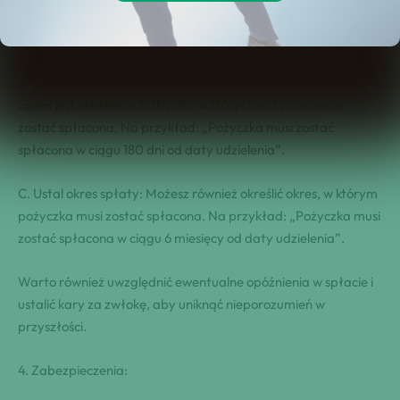
użenia. Pamiętajmy, że dokładność i jasność umowy to klucz
do uniknięcia potencjalnych sporów i zapewnienia obu stronom
bezpieczeństwa finansowego.
óbem jest określenie liczby dni, w których pożyczka musi
zostać spłacona. Na przykład: „Pożyczka musi zostać
spłacona w ciągu 180 dni od daty udzielenia”.
C. Ustal okres spłaty: Możesz również określić okres, w którym
pożyczka musi zostać spłacona. Na przykład: „Pożyczka musi
zostać spłacona w ciągu 6 miesięcy od daty udzielenia”.
Warto również uwzględnić ewentualne opóźnienia w spłacie i
ustalić kary za zwłokę, aby uniknąć nieporozumień w
przyszłości.
4. Zabezpieczenia: