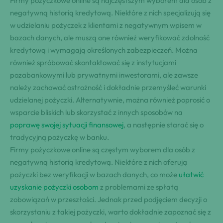
Firmy pożyczkowe online są najczęstszym wyborem dla osób z
negatywną historią kredytową. Niektóre z nich specjalizują się
w udzielaniu pożyczek z klientami z negatywnym wpisem w
bazach danych, ale muszą one również weryfikować zdolność
kredytową i wymagają określonych zabezpieczeń. Można
również spróbować skontaktować się z instytucjami
pozabankowymi lub prywatnymi inwestorami, ale zawsze
należy zachować ostrożność i dokładnie przemyśleć warunki
udzielanej pożyczki. Alternatywnie, można również poprosić o
wsparcie bliskich lub skorzystać z innych sposobów na
poprawę swojej sytuacji finansowej
, a następnie starać się o
tradycyjną pożyczkę w banku.
Firmy pożyczkowe online są częstym wyborem dla osób z
negatywną historią kredytową. Niektóre z nich oferują
pożyczki bez weryfikacji w bazach danych, co może
ułatwić
uzyskanie pożyczki osobom
z problemami ze spłatą
zobowiązań w przeszłości. Jednak przed podjęciem decyzji o
skorzystaniu z takiej pożyczki, warto dokładnie zapoznać się z