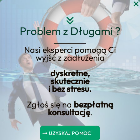
Przejdź
do
treści
Problem z Długami ?
Nasi eksperci pomogą Ci
wyjść z zadłużenia
jak znaleźć prywatną
dyskretne,
pożyczkę online?
skutecznie
i bez stresu.
Zgłoś się na
bezpłatną
konsultację
.
oraz o uwzględnieniu ewentualnych ryzyk w umowie, aby
zabezpieczyć interesy pożyczkodawcy.
UZYSKAJ POMOC