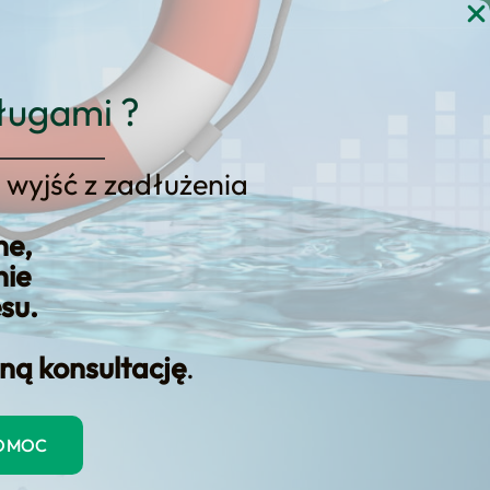
gi
Blog
Kontakt
KONSULTACJA
ługami ?
 wyjść z zadłużenia
ne,
o
nie
esu.
ną konsultację
.
POMOC