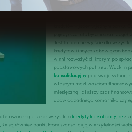
Istota kredytu konsolidacyjnego
Istota
kredytu konsolidacyjnego
to 
kredytów w jeden w jednym banku. Ce
pojedyncza rata była niższa niż ogół
Jest to idealne wyjście dla wszystk
kredytów i innych zobowiązań bank
winni rozważyć ci, którym po spła
podstawowych potrzeb. Ważkim prz
konsolidacyjny
pod swoją sytuację 
własnym możliwościom finansowym. 
miesięczną i dłuższy czas finansowa
obawiać żadnego komornika czy e
 oferowane są przede wszystkim
kredyty konsolidacyjne
z z
 że są również banki, które skonsolidują wierzytelności w