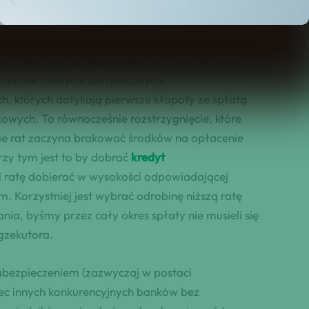
zamiana wszelkich po
siadanych pożyczek i
lem jest również doprowadzenie to tego by nowa,
 wszystkich dotychczas spłacanych.
ich, których dotykają pierwsze kłopoty ze spłatą
owych. To równocześnie rozstrzygnięcie, które
cie rat zaczyna brakować środków na opłacenie
y tym jest to by dobrać
kredyt
i ratę dobierać w wysokości odpowiadającej
Korzystniej jest wybrać odrobinę niższą ratę
nia, byśmy przez cały okres spłaty nie musieli się
gzekutora.
abezpieczeniem (zazwyczaj w postaci
obec innych konkurencyjnych banków bez