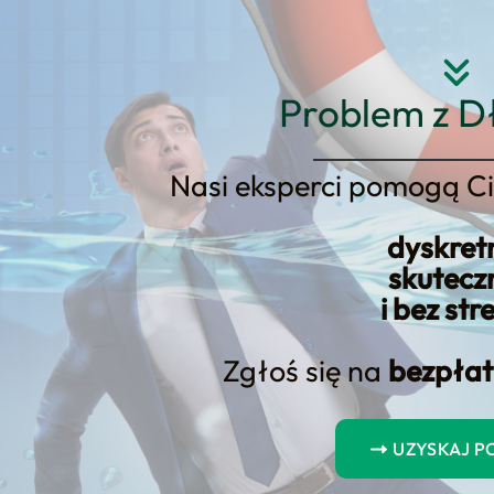
Strona główna
O nas
Usłu
Problem z D
Nasi eksperci pomogą Ci
dyskret
Istota kredytu konsolidacyjneg
skutecz
i bez str
Zgłoś się na
bezpłat
UZYSKAJ 