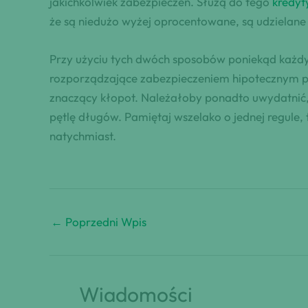
jakichkolwiek zabezpieczeń. Służą do tego
kredyt
że są niedużo wyżej oprocentowane, są udzielane 
Przy użyciu tych dwóch sposobów poniekąd każd
rozporządzające zabezpieczeniem hipotecznym prz
znaczący kłopot. Należałoby ponadto uwydatnić, 
pętlę długów. Pamiętaj wszelako o jednej regule, 
natychmiast.
←
Poprzedni Wpis
Wiadomości