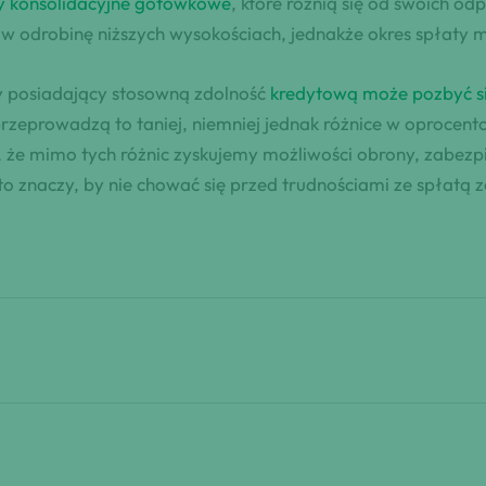
y konsolidacyjne gotówkowe
, które różnią się od swoich 
w odrobinę niższych wysokościach, jednakże okres spłaty m
y posiadający stosowną zdolność
kredytową może pozbyć si
eprowadzą to taniej, niemniej jednak różnice w oprocento
że mimo tych różnic zyskujemy możliwości obrony, zabezpi
to znaczy, by nie chować się przed trudnościami ze spłatą z