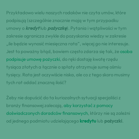
Przykładowo wielu naszych rodaków nie czyta umów, które
podpisują (szczególnie znacznie mają w tym przypadku
umowy o
kredyt
lub
pożyczkę
). Pytania i wątpliwości w tym
zakresie ogranicza zwykle do pozyskania wiedzy w zakresie
„ile będzie wynosić miesięczna rata”, więcej go nie interesuje.
Jest to poważny błąd, bowiem często zdarza się tak, że
osoba
podpisuje umowę pożyczki
, do ręki dostaję kwotę rzędu
tysiąca złotych a łącznie o spłaty otrzymuje sumę ośmiu
tysięcy. Rata jest oczywiście niska, ale co z tego skoro musimy
tych rat oddać znaczną ilość?
Żeby nie dopuścić do ta kuriozalnych sytuacji specjaliści z
branży finansowej zalecają,
aby korzystać z pomocy
doświadczonych doradców finansowych
, którzy nie są zależni
od jednego podmiotu udzielającego
kredytu
lub
pożyczki
.