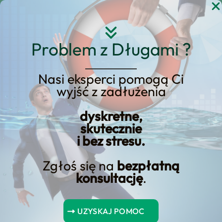
Przejdź
do
treści
Problem z Długami ?
Nasi eksperci pomogą Ci
wyjść z zadłużenia
Czas spłaty kredytu a
nasza osobista sytuacja
dyskretne,
skutecznie
finansowa.
i bez stresu.
Zgłoś się na
bezpłatną
konsultację
.
Czas spłaty
kredytu a
UZYSKAJ POMOC
nasza