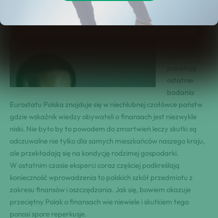
osobista
sytuacja
finansowa
Jak
pokazują
ostatnie
badania
Eurostatu Polska znajduje się w niechlubnej czołówce państw
gdzie wskaźnik wiedzy obywateli o finansach jest niezwykle
niski. Nie było by to powodem do zmartwień leczy skutki są
odczuwalne nie tylko dla samych mieszkańców naszego kraju,
ale przekładają się na kondycję rodzimej gospodarki.
W ostatnim czasie eksperci coraz częściej podkreślają
konieczność wprowadzenia to polskich szkół przedmiotu z
zakresu finansów i oszczędzania. Jak się, bowiem okazuje
przeciętny Polak o finansach wie niewiele i skutkiem tego
ponosi spore reperkusje.