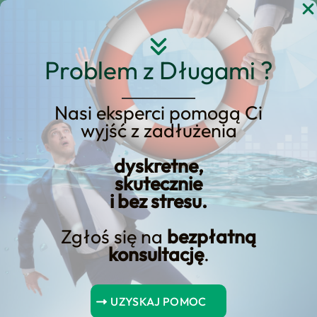
Przejdź
do
treści
Problem z Długami ?
Nasi eksperci pomogą Ci
wyjść z zadłużenia
Oto kluczowe kwestie, na
które warto zwrócić
dyskretne,
skutecznie
uwagę!
i bez stresu.
Zgłoś się na
bezpłatną
konsultację
.
alt=”Tabela porównująca kredyt hipoteczny i pożyczkę
hipoteczną” title=”Tabela porównująca kredyt hipoteczny i
UZYSKAJ POMOC
pożyczkę hipoteczną” />