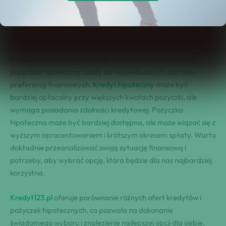
7. Podsumowanie: Kredyt hipoteczny czy pożyczka
hipoteczna – która opcja jest dla Ciebie lepsza?
Podsumowując, wybór między kredytem hipotecznym a
pożyczką hipoteczną zależy od indywidualnych potrzeb i
preferencji finansowych.
Kredyt hipoteczny
może być
bardziej opłacalny przy większych kwotach pożyczki, ale
wymaga posiadania zdolności kredytowej. Pożyczka
hipoteczna może być bardziej dostępna, ale może wiązać się z
wyższym oprocentowaniem i krótszym okresem spłaty. Warto
dokładnie przeanalizować swoją sytuację finansową i
potrzeby, aby wybrać opcję, która będzie dla nas najbardziej
korzystna.
Kredyt123.pl
oferuje porównanie różnych ofert kredytów i
pożyczek hipotecznych, co pozwala na dokonanie
świadomego wyboru i znalezienie najlepszej opcji dla siebie.