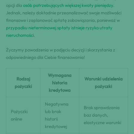
opcji dla
osób potrzebujących większej kwoty pieniędzy
.
Jednak, należy dokładnie przeanalizować swoje możliwości
finansowe i zaplanować spłatę zobowiązania, ponieważ w
przypadku nieterminowej spłaty istnieje ryzyko utraty
nieruchomości
.
Życzymy powodzenia w podjęciu decyzji i skorzystania z
odpowiedniego dla Ciebie finansowania!
Wymagana
Rodzaj
Warunki udzielenia
historia
pożyczki
pożyczki
kredytowa
Negatywna
Brak sprawdzania
Pożyczki
lub brak
baz danych,
online
historii
elastyczne warunki
kredytowej