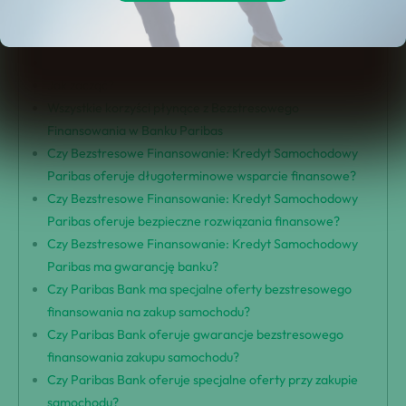
kredytowi samochodowemu Paribas
Bezstresowe finansowanie – czym jest?
Korzyści płynące z Bezstresowego Finansowania
Jak zacząć?
Wszystkie korzyści płynące z Bezstresowego
Finansowania w Banku Paribas
Czy Bezstresowe Finansowanie: Kredyt Samochodowy
Paribas oferuje długoterminowe wsparcie finansowe?
Czy Bezstresowe Finansowanie: Kredyt Samochodowy
Paribas oferuje bezpieczne rozwiązania finansowe?
Czy Bezstresowe Finansowanie: Kredyt Samochodowy
Paribas ma gwarancję banku?
Czy Paribas Bank ma specjalne oferty bezstresowego
finansowania na zakup samochodu?
Czy Paribas Bank oferuje gwarancje bezstresowego
finansowania zakupu samochodu?
Czy Paribas Bank oferuje specjalne oferty przy zakupie
samochodu?