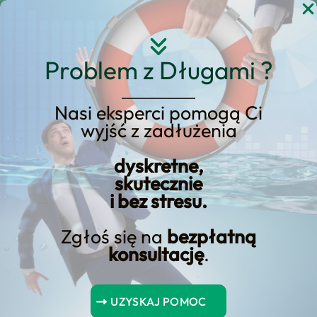
Przejdź
do
treści
Problem z Długami ?
Nasi eksperci pomogą Ci
wyjść z zadłużenia
Bezstresowa
Finansowanie: Kredyt
dyskretne,
skutecznie
Samochodowy Paribas
i bez stresu.
Zgłoś się na
bezpłatną
konsultację
.
Spis Treści
UZYSKAJ POMOC
Ulepsz swoje życie dzięki bezstresowemu finansowaniu –