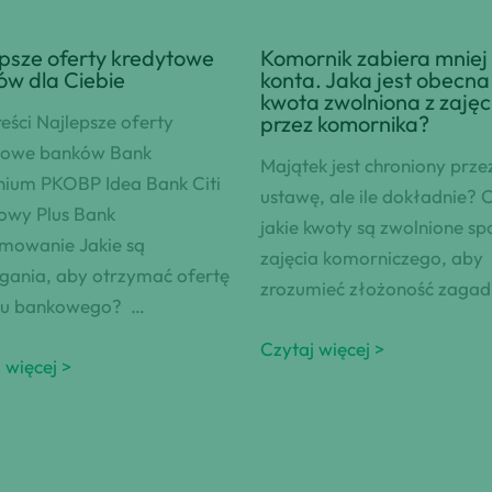
psze oferty kredytowe
Komornik zabiera mniej 
w dla Ciebie
konta. Jaka jest obecna
kwota zwolniona z zajęc
reści Najlepsze oferty
przez komornika?
towe banków Bank
Majątek jest chroniony prze
nium PKOBP Idea Bank Citi
ustawę, ale ile dokładnie? 
owy Plus Bank
jakie kwoty są zwolnione sp
mowanie Jakie są
zajęcia komorniczego, aby
ania, aby otrzymać ofertę
zrozumieć złożoność zagadn
tu bankowego? …
Czytaj więcej >
 więcej >