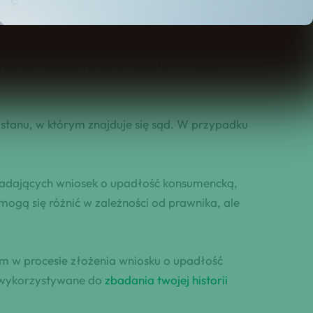
ć się z wysokimi kosztami. Aby złożyć wniosek o
nieneś wiedzieć na temat kosztów złożenia
d stanu, w którym znajduje się sąd. W przypadku
ładających wniosek o upadłość konsumencką,
ogą się różnić w zależności od prawnika, ale
m w procesie złożenia wniosku o upadłość
t wykorzystywane do
zbadania twojej historii