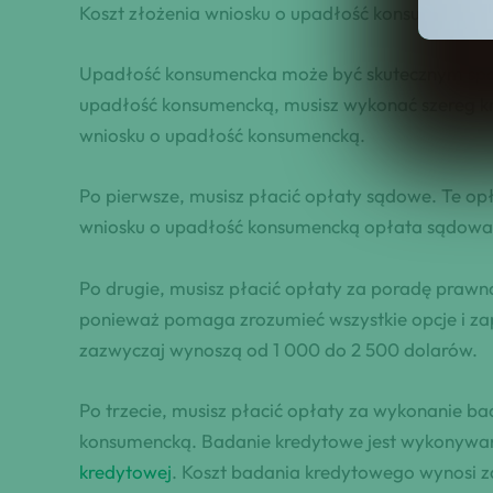
Koszt złożenia wniosku o upadłość konsumencką
Upadłość konsumencka może być skutecznym sposo
upadłość konsumencką, musisz wykonać szereg kro
wniosku o upadłość konsumencką.
Po pierwsze, musisz płacić opłaty sądowe. Te opł
wniosku o upadłość konsumencką opłata sądowa
Po drugie, musisz płacić opłaty za poradę praw
ponieważ pomaga zrozumieć wszystkie opcje i zap
zazwyczaj wynoszą od 1 000 do 2 500 dolarów.
Po trzecie, musisz płacić opłaty za wykonanie b
konsumencką. Badanie kredytowe jest wykonywan
kredytowej
. Koszt badania kredytowego wynosi z