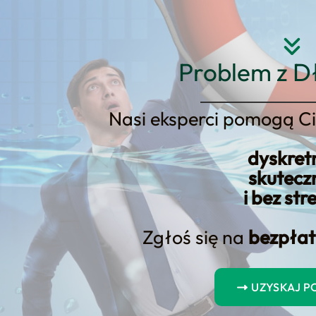
Strona główna
O nas
Usłu
Problem z D
Nasi eksperci pomogą Ci
dyskret
out the Cost of Filing for Con
skutecz
i bez str
Zgłoś się na
bezpłat
UZYSKAJ 