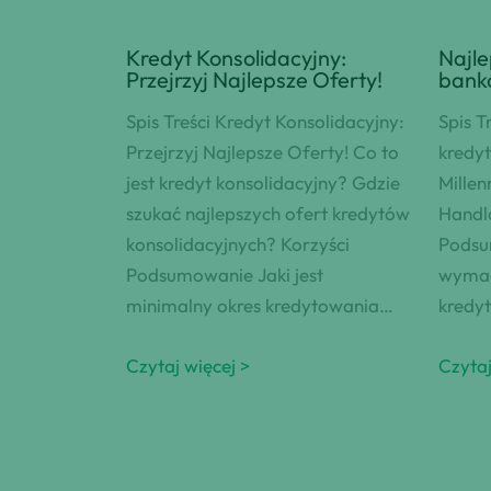
Kredyt Konsolidacyjny:
Najle
Przejrzyj Najlepsze Oferty!
bankó
Spis Treści Kredyt Konsolidacyjny:
Spis T
Przejrzyj Najlepsze Oferty! Co to
kredy
jest kredyt konsolidacyjny? Gdzie
Millen
szukać najlepszych ofert kredytów
Handl
konsolidacyjnych? Korzyści
Podsu
Podsumowanie Jaki jest
wymag
minimalny okres kredytowania…
kredy
Czytaj więcej >
Czytaj