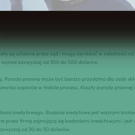
bem na uwolnienie się od długów, ale może również wiąza
ków, a każdy z nich może mieć swoje koszty. Oto, co powi
aty są ustalane przez sąd i mogą się różnić w zależności o
 wynosi zazwyczaj od 300 do 500 dolarów.
ną. Porada prawna może być bardzo przydatna dla osób sk
ewnia wsparcie w trakcie procesu. Koszty porady prawnej m
adania kredytowego. Badanie kredytowe jest ważnym krokie
e przez firmę zajmującą się badaniami kredytowymi i jes
azwyczaj od 30 do 50 dolarów.