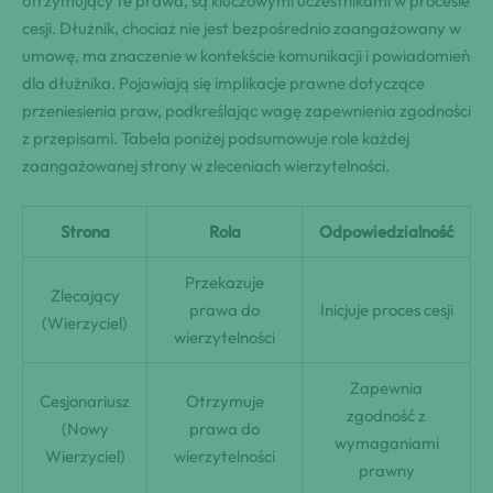
otrzymujący te prawa, są kluczowymi uczestnikami w procesie
cesji. Dłużnik, chociaż nie jest bezpośrednio zaangażowany w
umowę, ma znaczenie w kontekście komunikacji i powiadomień
dla dłużnika. Pojawiają się implikacje prawne dotyczące
przeniesienia praw, podkreślając wagę zapewnienia zgodności
z przepisami. Tabela poniżej podsumowuje role każdej
zaangażowanej strony w zleceniach wierzytelności.
Strona
Rola
Odpowiedzialność
Przekazuje
Zlecający
prawa do
Inicjuje proces cesji
(Wierzyciel)
wierzytelności
Zapewnia
Cesjonariusz
Otrzymuje
zgodność z
(Nowy
prawa do
wymaganiami
Wierzyciel)
wierzytelności
prawny