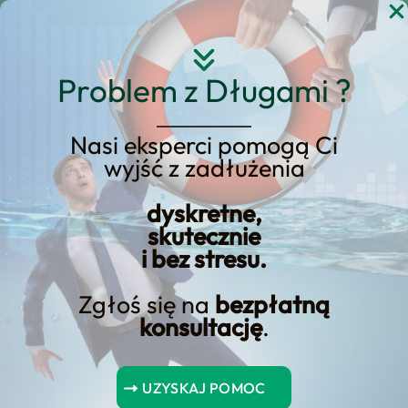
Przejdź
do
treści
Problem z Długami ?
Nasi eksperci pomogą Ci
wyjść z zadłużenia
Rozumienie
mechanizmów cesji
dyskretne,
skutecznie
wierzytelności
i bez stresu.
Zgłoś się na
bezpłatną
konsultację
.
Spis Treści
UZYSKAJ POMOC
Najważniejsze wnioski