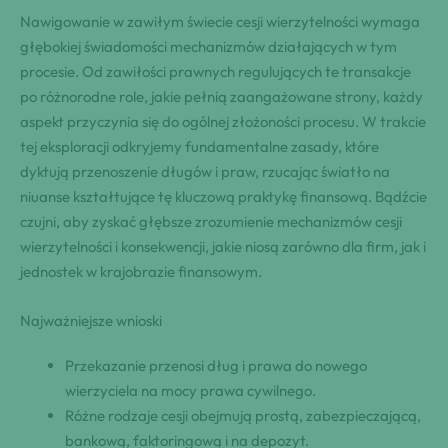
Nawigowanie w zawiłym świecie cesji wierzytelności wymaga
głębokiej świadomości mechanizmów działających w tym
procesie. Od zawiłości prawnych regulujących te transakcje
po różnorodne role, jakie pełnią zaangażowane strony, każdy
aspekt przyczynia się do ogólnej złożoności procesu. W trakcie
tej eksploracji odkryjemy fundamentalne zasady, które
dyktują przenoszenie długów i praw, rzucając światło na
niuanse kształtujące tę kluczową praktykę finansową. Bądźcie
czujni, aby zyskać głębsze zrozumienie mechanizmów cesji
wierzytelności i konsekwencji, jakie niosą zarówno dla firm, jak i
jednostek w krajobrazie finansowym.
Najważniejsze wnioski
Przekazanie przenosi dług i prawa do nowego
wierzyciela na mocy prawa cywilnego.
Różne rodzaje cesji obejmują prostą, zabezpieczającą,
bankową, faktoringową i na depozyt.