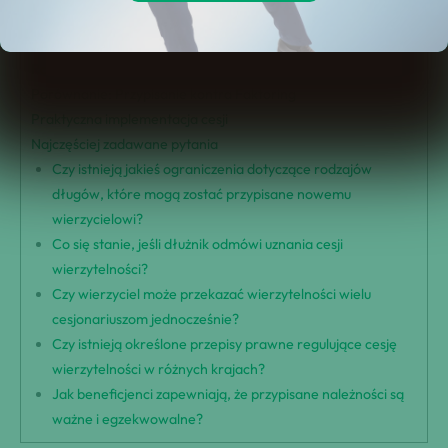
Ramowy prawny dla cesji wierzytelności
Typy cesji należności
Role strony w przypisaniach
Porównanie: Przypisanie kontra Faktoring
Praktyczna implementacja cesji
Najczęściej zadawane pytania
Czy istnieją jakieś ograniczenia dotyczące rodzajów
długów, które mogą zostać przypisane nowemu
wierzycielowi?
Co się stanie, jeśli dłużnik odmówi uznania cesji
wierzytelności?
Czy wierzyciel może przekazać wierzytelności wielu
cesjonariuszom jednocześnie?
Czy istnieją określone przepisy prawne regulujące cesję
wierzytelności w różnych krajach?
Jak beneficjenci zapewniają, że przypisane należności są
ważne i egzekwowalne?