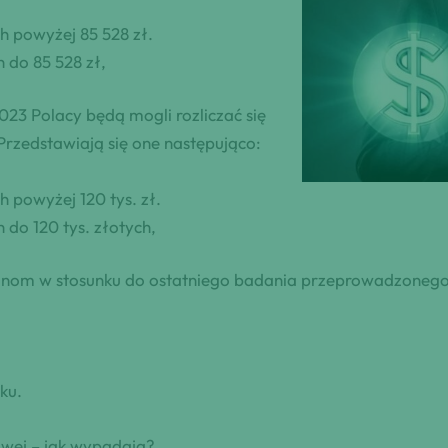
h powyżej 85 528 zł.
 do 85 528 zł,
3 Polacy będą mogli rozliczać się
rzedstawiają się one następująco:
 powyżej 120 tys. zł.
do 120 tys. złotych,
ianom w stosunku do ostatniego badania przeprowadzonego
ku.
wej – jak wypadają?