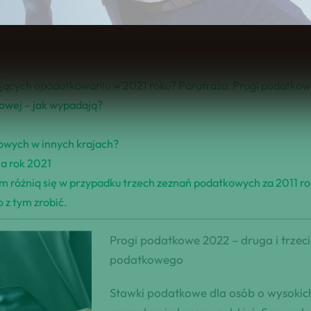
Spis Treści
nowozelandzkiego prawa podatkowego
gających opodatkowaniu w 2021 roku? Parafraza: Progi podatkow
owej – jak wypadają?
owych w innych krajach?
a rok 2021
różnią się w przypadku trzech zeznań podatkowych za 2011 ro
 z tym zrobić.
Progi podatkowe 2022 – druga i trze
podatkowego
Stawki podatkowe dla osób o wysokic