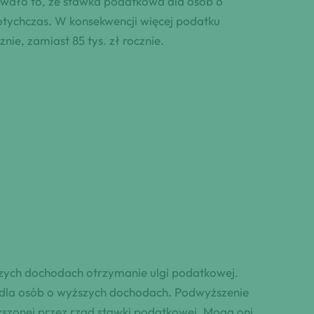
owało to, że stawka podatkowa dla osób o
otychczas. W konsekwencji więcej podatku
nie, zamiast 85 tys. zł rocznie.
zych dochodach otrzymanie ulgi podatkowej.
dla osób o wyższych dochodach. Podwyższenie
szonej przez rząd stawki podatkowej. Mogą oni