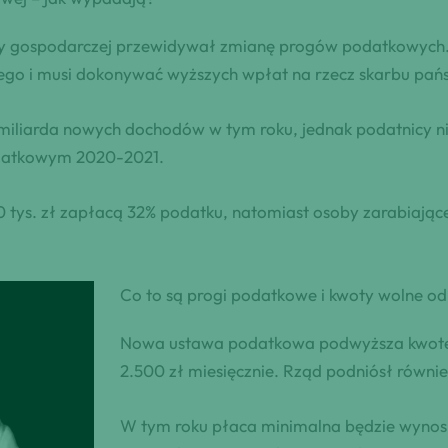
 gospodarczej przewidywał zmianę progów podatkowych. Wr
ego i musi dokonywać wyższych wpłat na rzecz skarbu pań
iliarda nowych dochodów w tym roku, jednak podatnicy nie
odatkowym 2020-2021.
0 tys. zł zapłacą 32% podatku, natomiast osoby zarabiając
Co to są progi podatkowe i kwoty wolne o
Nowa ustawa podatkowa podwyższa kwotę w
2.500 zł miesięcznie. Rząd podniósł równi
W tym roku płaca minimalna będzie wynosił