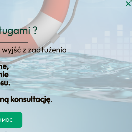
gi
Blog
Kontakt
KONSULTACJA
ługami ?
 wyjść z zadłużenia
wozelandzkiego prawa
ne,
nie
esu.
ną konsultację
.
POMOC