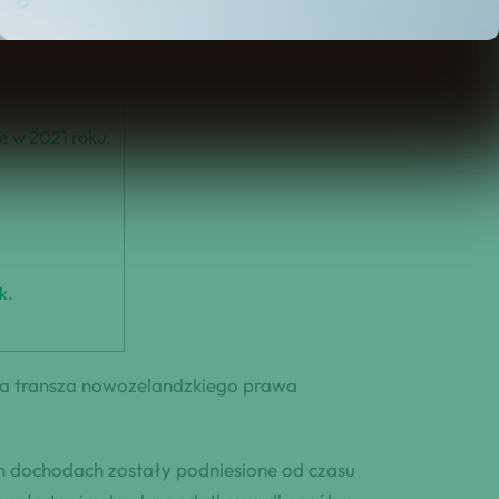
e w 2021 roku.
k.
cia transza nowozelandzkiego prawa
h dochodach zostały podniesione od czasu