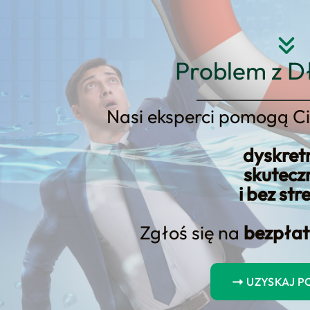
Strona główna
O nas
Usłu
Problem z D
Nasi eksperci pomogą Ci
2 – druga i trzecia transza no
dyskret
podatkowego.
skutecz
i bez str
Zgłoś się na
bezpłat
UZYSKAJ 