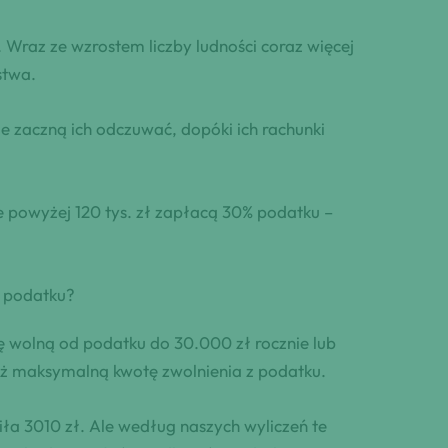
az ze wzrostem liczby ludności coraz więcej
stwa.
 zaczną ich odczuwać, dopóki ich rachunki
e powyżej 120 tys. zł zapłacą 30% podatku –
d podatku?
olną od podatku do 30.000 zł rocznie lub
eż maksymalną kwotę zwolnienia z podatku.
a 3010 zł. Ale według naszych wyliczeń te