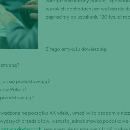
zarządzenia korony polskiej. Spowod
wysokich dochodach jest wyższa niż d
zapłacimy po uzyskaniu 120 tys. zł rocz
Z tego artykułu dowiesz się:
d zmianą?
jak się przedstawiają?
we w Polsce?
ę przedstawiają?
wadzone na początku XX wieku, umożliwiło osobom o niżs
yższych przedziałów, wzrosła jednak stawka podatkowa 
yższych dochodach
, ponieważ nie muszą one płacić podwyż