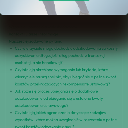
Podmioty uprawnione do odszkodowania
Obliczenia i konwersja wynagrodzenia
Proces ubiegania się o pełne zwrot kosztów
Wsparcie i pomoc dla wnioskodawców
Kontakt i Dalsze Informacje
Najczęściej zadawane pytania
Czy wierzyciele mogą dochodzić odszkodowania za koszty
odzyskiwania długu, jeśli dług pochodzi z transakcji
osobistej, a nie handlowej?
Czy istnieją określone wymagania lub kryteria, które
wierzyciele muszą spełnić, aby ubiegać się o pełne zwrot
kosztów przekraczających rekompensatę ustawową?
Jak różni się proces ubiegania się o dodatkowe
odszkodowanie od ubiegania się o ustalone kwoty
odszkodowania ustawowego?
Czy istnieją jakieś ograniczenia dotyczące rodzajów
wydatków, które można uwzględnić w roszczeniu o pełne
zwrot kosztów odzyskania długu?