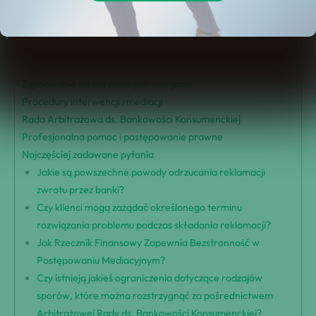
Regulacje dotyczące procesu obsługi reklamacji
Przyjmowanie i przetwarzanie skarg
Ramki czasowe rozpatrywania skarg
Powiadomienie klienta o opóźnieniach
Zajmowanie się odrzuconymi skargami
Procedury interwencji i mediacji
Rada Arbitrażowa ds. Bankowości Konsumenckiej
Profesjonalna pomoc i postępowanie prawne
Najczęściej zadawane pytania
Jakie są powszechne powody odrzucania reklamacji
zwrotu przez banki?
Czy klienci mogą zażądać określonego terminu
rozwiązania problemu podczas składania reklamacji?
Jak Rzecznik Finansowy Zapewnia Bezstronność w
Postępowaniu Mediacyjnym?
Czy istnieją jakieś ograniczenia dotyczące rodzajów
sporów, które można rozstrzygnąć za pośrednictwem
Arbitrażowej Rady ds. Bankowości Konsumenckiej?