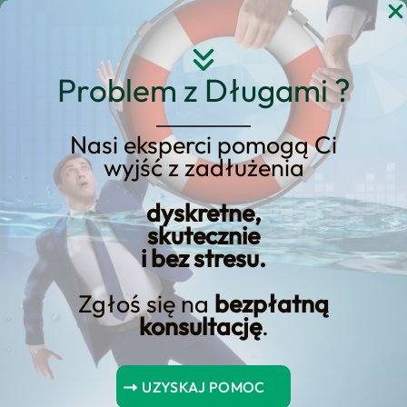
Przejdź
do
treści
Problem z Długami ?
Nasi eksperci pomogą Ci
Wytyczne skargowe
wyjść z zadłużenia
banku dotyczące
dyskretne,
wniosków o zwrot
skutecznie
i bez stresu.
pieniędzy
Zgłoś się na
bezpłatną
konsultację
.
Spis Treści
UZYSKAJ POMOC
Obligacje czasowe odpowiedzi banku