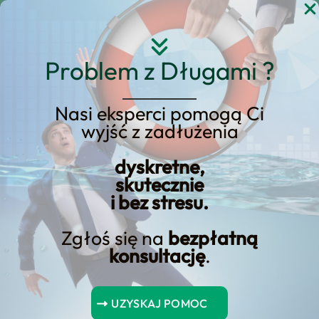
Przejdź
do
treści
Problem z Długami ?
Nasi eksperci pomogą Ci
Pożyczki gotówkowe,
wyjść z zadłużenia
karty kredytowe czy
dyskretne,
kredyt odnawialny: który
skutecznie
jest najlepszy?
i bez stresu.
Zgłoś się na
bezpłatną
konsultację
.
Spis Treści
UZYSKAJ POMOC
Podsumowanie kluczowych punktów