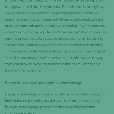
otrzymywać cashback lub mile lotnicze za swoje zakupy, co
dodaje wartości do ich wydatków. Ponadto karty kredytowe
są wyposażone w solidne funkcje zabezpieczeń, takie jak
ochrona przed oszustwami, polityki zero odpowiedzialności
oraz ochrona zakupów, co zapewnia spokój umysłu podczas
dokonywania transakcji. Te środki bezpieczeństwa pomagają
chronić przed nieautoryzowanymi obciążeniami i kradzieżą
tożsamości, poprawiając ogólne bezpieczeństwo transakcji
finansowych. Dzięki wykorzystaniu tych programów nagród i
funkcji zabezpieczeń użytkownicy kart kredytowych mogą
zoptymalizować swoje zarządzanie finansami, ciesząc się
korzyściami i ochroną.
Rozważania dotyczące kredytu odnawialnego
Biorąc pod uwagę dynamiczną naturę rynków finansowych i
indywidualne potrzeby kredytowe, dokładna ocena opcji
kredytu rotacyjnego jest niezbędna do podejmowania
świadomych decyzji.