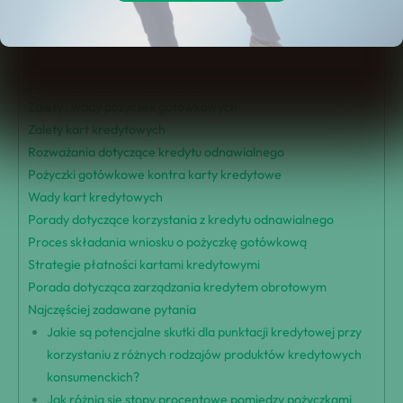
Przegląd pożyczek gotówkowych
Użycie kart kredytowych
Analiza Korzystania z Kart Kredytowych:
Korzyści z kredytu rotacyjnego
Zalety i wady pożyczek gotówkowych
Zalety kart kredytowych
Rozważania dotyczące kredytu odnawialnego
Pożyczki gotówkowe kontra karty kredytowe
Wady kart kredytowych
Porady dotyczące korzystania z kredytu odnawialnego
Proces składania wniosku o pożyczkę gotówkową
Strategie płatności kartami kredytowymi
Porada dotycząca zarządzania kredytem obrotowym
Najczęściej zadawane pytania
Jakie są potencjalne skutki dla punktacji kredytowej przy
korzystaniu z różnych rodzajów produktów kredytowych
konsumenckich?
Jak różnią się stopy procentowe pomiędzy pożyczkami