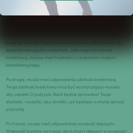
jedno, dzięki czemu masz jedną niższą ratę i jednego
dostawcę. Aby uzyskać kredyt konsolidacyjny, musisz spełnić
pewne warunki.
Po pierwsze, musisz mieć dobrą historię kredytową. Banki
będą sprawdzać Twoją historię kredytową, aby upewnić się,
że jesteś wiarygodnym klientem. Jeśli masz złą historię
kredytową, możesz mieć trudności z uzyskaniem kredytu
konsolidacyjnego.
Po drugie, musisz mieć odpowiednią zdolność kredytową.
Twoja zdolność kredytowa musi być wystarczająco wysoka,
aby udzielić Ci pożyczki. Bank będzie sprawdzał Twoje
dochody i wydatki, aby określić, czy będziesz w stanie spłacić
pożyczkę.
Po trzecie, musisz mieć odpowiednią wysokość depozytu.
Większość banków wymaga, abyś złożył depozyt w wysokości