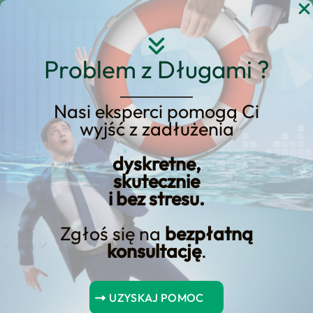
Przejdź
do
treści
Problem z Długami ?
Nasi eksperci pomogą Ci
wyjść z zadłużenia
Jakie są Warunki
Otrzymania Kredytu
dyskretne,
skutecznie
Konsolidacyjnego?
i bez stresu.
Zgłoś się na
bezpłatną
konsultację
.
Kredyt konsolidacyjny jest bardzo popularnym sposobem na
pozbycie się zadłużenia. Jest to rodzaj pożyczki, która
UZYSKAJ POMOC
pozwala na połączenie wszystkich Twoich zobowiązań w