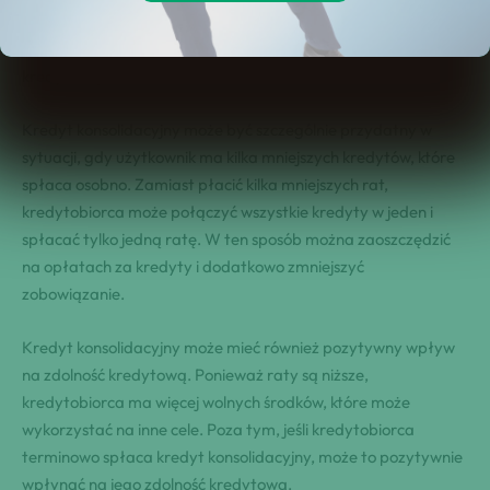
zobowiązanie. Dzięki temu można uzyskać niższą miesięczną
ratę, co z kolei może pozytywnie wpłynąć na zdolność
kredytową.
Kredyt konsolidacyjny może być szczególnie przydatny w
sytuacji, gdy użytkownik ma kilka mniejszych kredytów, które
spłaca osobno. Zamiast płacić kilka mniejszych rat,
kredytobiorca może połączyć wszystkie kredyty w jeden i
spłacać tylko jedną ratę. W ten sposób można zaoszczędzić
na opłatach za kredyty i dodatkowo zmniejszyć
zobowiązanie.
Kredyt konsolidacyjny może mieć również pozytywny wpływ
na zdolność kredytową. Ponieważ raty są niższe,
kredytobiorca ma więcej wolnych środków, które może
wykorzystać na inne cele. Poza tym, jeśli kredytobiorca
terminowo spłaca kredyt konsolidacyjny, może to pozytywnie
wpłynąć na jego zdolność kredytową.