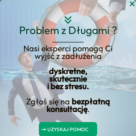
Przejdź
do
treści
Problem z Długami ?
Nasi eksperci pomogą Ci
wyjść z zadłużenia
Jak Kredyt
Konsolidacyjny Wpływa
dyskretne,
skutecznie
na Zdolność Kredytową?
i bez stresu.
Zgłoś się na
bezpłatną
konsultację
.
Kredyt konsolidacyjny może być skutecznym sposobem na
poprawę zdolności kredytowej. Kredyt konsolidacyjny polega
UZYSKAJ POMOC
na połączeniu kilku mniejszych kredytów w jeden większy