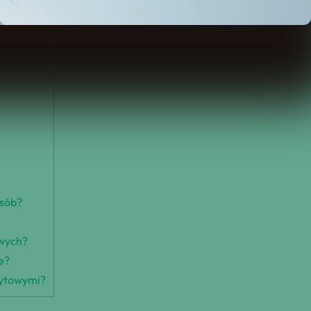
osób?
owych?
e?
dytowymi?