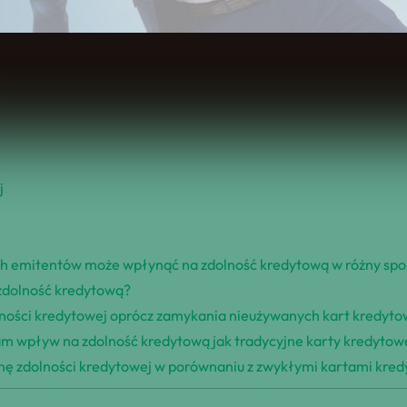
Spis Treści
j
ych emitentów może wpłynąć na zdolność kredytową w różny sp
zdolność kredytową?
lności kredytowej oprócz zamykania nieużywanych kart kredyt
am wpływ na zdolność kredytową jak tradycyjne karty kredytow
nę zdolności kredytowej w porównaniu z zwykłymi kartami kre