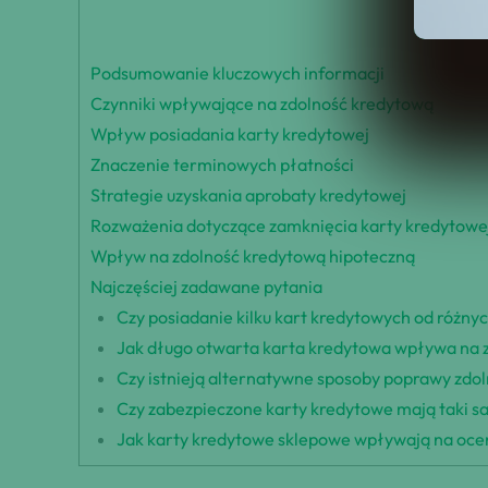
Podsumowanie kluczowych informacji
Czynniki wpływające na zdolność kredytową
Wpływ posiadania karty kredytowej
Znaczenie terminowych płatności
Strategie uzyskania aprobaty kredytowej
Rozważenia dotyczące zamknięcia karty kredytowe
Wpływ na zdolność kredytową hipoteczną
Najczęściej zadawane pytania
Czy posiadanie kilku kart kredytowych od różn
Jak długo otwarta karta kredytowa wpływa na 
Czy istnieją alternatywne sposoby poprawy zdo
Czy zabezpieczone karty kredytowe mają taki s
Jak karty kredytowe sklepowe wpływają na oce