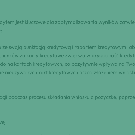
edytem jest kluczowe dla zoptymalizowania wyników zatwie
:
o ze swoją punktacją kredytową i raportem kredytowym, ab
achunków za karty kredytowe zwiększa wiarygodność kred
saldo na kartach kredytowych, co pozytywnie wpływa na Two
cie nieużywanych kart kredytowych przed złożeniem wniosk
tacji podczas procesu składania wniosku o pożyczkę, popr
wej