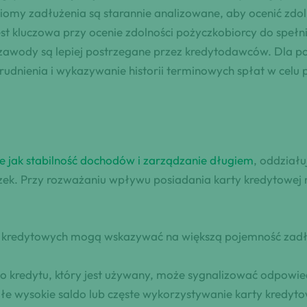
omy zadłużenia są starannie analizowane, aby ocenić zdo
st kluczowa przy ocenie zdolności pożyczkobiorcy do speł
 zawody są lepiej postrzegane przez kredytodawców. Dla 
dnienia i wykazywanie historii terminowych spłat w celu p
ie jak stabilność dochodów i zarządzanie długiem
, oddział
ek. Przy rozważaniu wpływu posiadania karty kredytowej n
t kredytowych mogą wskazywać na większą pojemność zadłu
o kredytu, który jest używany, może sygnalizować odpow
łe wysokie saldo lub częste wykorzystywanie karty kred