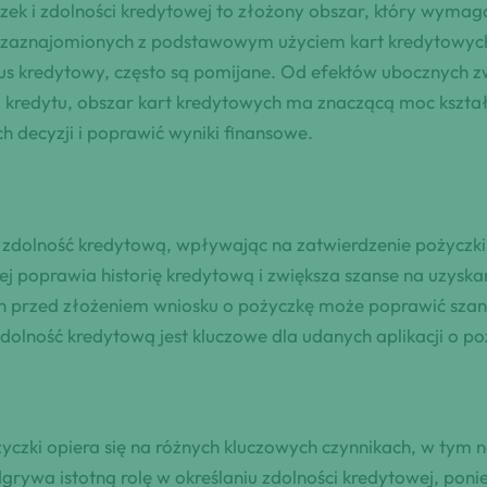
zek i zdolności kredytowej to złożony obszar, który wymag
e zaznajomionych z podstawowym użyciem kart kredytowych,
tus kredytowy, często są pomijane. Od efektów ubocznych 
a kredytu, obszar kart kredytowych ma znaczącą moc kształ
decyzji i poprawić wyniki finansowe.
 zdolność kredytową, wpływając na zatwierdzenie pożyczki
j poprawia historię kredytową i zwiększa szanse na uzyskan
h przed złożeniem wniosku o pożyczkę może poprawić szan
olność kredytową jest kluczowe dla udanych aplikacji o po
czki opiera się na różnych kluczowych czynnikach, w tym na
 odgrywa istotną rolę w określaniu zdolności kredytowej, p