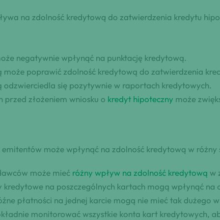
pływa na zdolność kredytową do zatwierdzenia kredytu hip
może negatywnie wpłynąć na punktację kredytową.
wą może poprawić zdolność kredytową do zatwierdzenia kre
 odzwierciedla się pozytywnie w raportach kredytowych.
h przed złożeniem wniosku o
kredyt hipoteczny
może zwięks
ch emitentów może wpłynąć na zdolność kredytową w różny
wydawców może mieć
różny wpływ na zdolność kredytową
w z
mity kredytowe na poszczególnych kartach mogą wpłynąć na o
óźne płatności na jednej karcie mogą nie mieć tak dużego w
 dokładnie monitorować wszystkie konta kart kredytowych, 