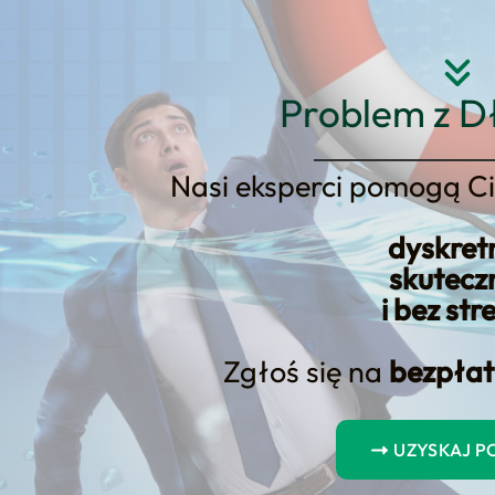
Strona główna
O nas
Usłu
Problem z D
Nasi eksperci pomogą Ci
dyskret
owej: Zatwierdzenie pożyczki i
skutecz
i bez str
Zgłoś się na
bezpłat
UZYSKAJ 