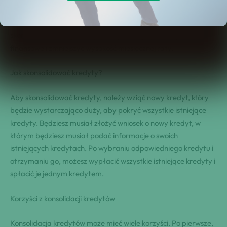
czasie możesz znaleźć się w sytuacji, w której posiadasz kilka
kredytów naraz. W takim przypadku ważne jest, aby
skonsolidować swoje kredyty, aby zmniejszyć obciążenie
finansowe i zmniejszyć wysokość miesięcznej raty.
Jak skonsolidować kredyty?
Aby skonsolidować kredyty, należy wziąć nowy kredyt, który
będzie wystarczająco duży, aby pokryć wszystkie istniejące
kredyty. Będziesz musiał złożyć wniosek o nowy kredyt, w
którym będziesz musiał podać informacje o swoich
istniejących kredytach. Po wybraniu odpowiedniego kredytu i
otrzymaniu go, możesz wypłacić wszystkie istniejące kredyty i
spłacić je jednym kredytem.
Korzyści z konsolidacji kredytów
Konsolidacja kredytów może mieć wiele korzyści. Po pierwsze,