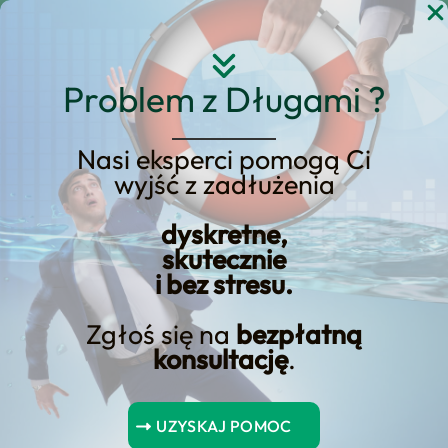
Przejdź
do
treści
Problem z Długami ?
Nasi eksperci pomogą Ci
wyjść z zadłużenia
Jak Efektywnie
dyskretne,
Skonsolidować Kredyty?
skutecznie
i bez stresu.
Zgłoś się na
bezpłatną
konsultację
.
Kredyty to jeden z najczęściej wybieranych sposobów
finansowania różnych celów, takich jak zakup samochodu,
UZYSKAJ POMOC
zakup domu lub zakup sprzętu AGD. Jednak po pewnym