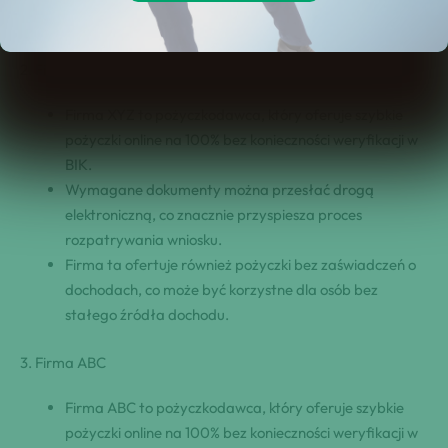
Bank ten ⁢ofertuje również ⁢pożyczki bez BIK, co może być
korzystne dla osób z negatywną historią kredytową.
2.‍ Firma XYZ
Firma XYZ to ⁢pożyczkodawca, który oferuje szybkie
⁢pożyczki online na 100% bez konieczności weryfikacji w
BIK.
Wymagane dokumenty można przesłać drogą
elektroniczną, co znacznie przyspiesza proces
⁢rozpatrywania wniosku.
Firma ta ⁢ofertuje również ⁢pożyczki bez zaświadczeń o
dochodach, co może być korzystne dla osób bez
stałego źródła dochodu.
3.‍ Firma ABC
Firma ABC to ⁢pożyczkodawca, który oferuje szybkie
⁢pożyczki online na 100% bez konieczności weryfikacji w