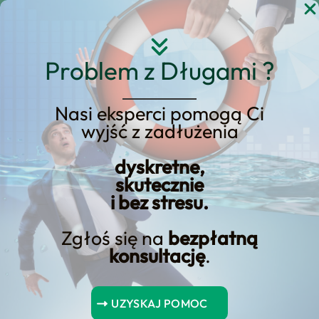
Przejdź
do
treści
Problem z Długami ?
Nasi eksperci pomogą Ci
wyjść z zadłużenia
Sprawdź, gdzie szybko i
łatwo otrzymać
dyskretne,
skutecznie
potrzebną gotówkę!
i bez stresu.
Zgłoś się na
bezpłatną
konsultację
.
Wymagane dokumenty można przesłać drogą
elektroniczną, co znacznie przyspiesza proces ⁢rozpatrywania
UZYSKAJ POMOC
wniosku.