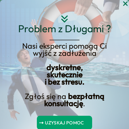
Przejdź
do
treści
Problem z Długami ?
Nasi eksperci pomogą Ci
wyjść z zadłużenia
Jak Znaleźć Najlepszy
dyskretne,
Kredyt na Samochód?
skutecznie
i bez stresu.
Zgłoś się na
bezpłatną
konsultację
.
Spis Treści
UZYSKAJ POMOC
Jak Znaleźć Najlepszy Kredyt na Samochód?