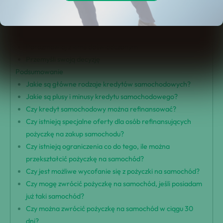
Porównanie ofert
Rozważ różne dostawców
Zbadaj oprocentowanie i prowizje
Porozmawiaj z kimś doświadczonym
Przemyśli swoją decyzję
Podsumowanie
Jakie są główne rodzaje kredytów samochodowych?
Jakie są plusy i minusy kredytu samochodowego?
Czy kredyt samochodowy można refinansować?
Czy istnieją specjalne oferty dla osób refinansujących
pożyczkę na zakup samochodu?
Czy istnieją ograniczenia co do tego, ile można
przekształcić pożyczkę na samochód?
Czy jest możliwe wycofanie się z pożyczki na samochód?
Czy mogę zwrócić pożyczkę na samochód, jeśli posiadam
już taki samochód?
Czy można zwrócić pożyczkę na samochód w ciągu 30
dni?