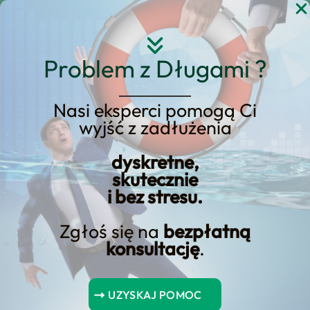
Przejdź
do
treści
Problem z Długami ?
Nasi eksperci pomogą Ci
Czy Upadłość
wyjść z zadłużenia
Konsumencka może
dyskretne,
pomóc w odzyskaniu
skutecznie
Finansowej Równowagi?
i bez stresu.
Zgłoś się na
bezpłatną
konsultację
.
Czy Upadłość Konsumencka może pomóc w odzyskaniu
Finansowej Równowagi?
UZYSKAJ POMOC