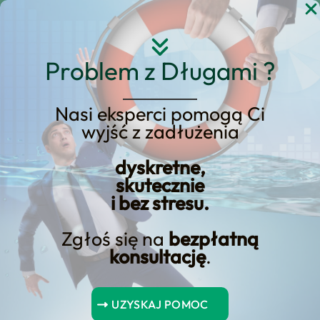
Przejdź
do
treści
Problem z Długami ?
Nasi eksperci pomogą Ci
Co to jest DSTI? Szansa
wyjść z zadłużenia
na otrzymanie pożyczki
dyskretne,
na wakacje może od tego
skutecznie
i bez stresu.
zależeć
Zgłoś się na
bezpłatną
konsultację
.
Spis Treści
UZYSKAJ POMOC
Najważniejsze wnioski