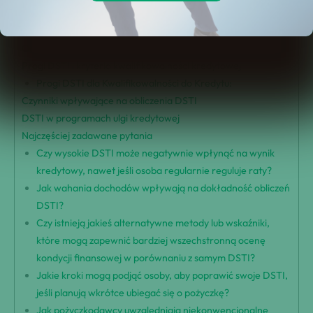
Zrozumienie DSTI i jego znaczenie
Wpływ DSTI na zatwierdzenie pożyczki
Ocena zdolności kredytowej przy użyciu DSTI
Progi DSTI i kryteria kwalifikowalności kredytowej
Progi DSTI dla Kwalifikowalności do Kredytu:
Czynniki wpływające na obliczenia DSTI
DSTI w programach ulgi kredytowej
Najczęściej zadawane pytania
Czy wysokie DSTI może negatywnie wpłynąć na wynik
kredytowy, nawet jeśli osoba regularnie reguluje raty?
Jak wahania dochodów wpływają na dokładność obliczeń
DSTI?
Czy istnieją jakieś alternatywne metody lub wskaźniki,
które mogą zapewnić bardziej wszechstronną ocenę
kondycji finansowej w porównaniu z samym DSTI?
Jakie kroki mogą podjąć osoby, aby poprawić swoje DSTI,
jeśli planują wkrótce ubiegać się o pożyczkę?
Jak pożyczkodawcy uwzględniają niekonwencjonalne