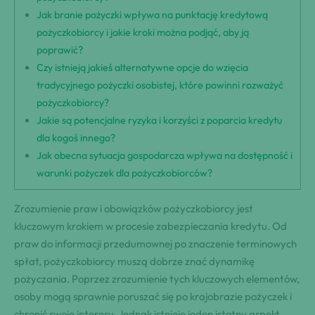
Jak branie pożyczki wpływa na punktację kredytową
pożyczkobiorcy i jakie kroki można podjąć, aby ją
poprawić?
Czy istnieją jakieś alternatywne opcje do wzięcia
tradycyjnego pożyczki osobistej, które powinni rozważyć
pożyczkobiorcy?
Jakie są potencjalne ryzyka i korzyści z poparcia kredytu
dla kogoś innego?
Jak obecna sytuacja gospodarcza wpływa na dostępność i
warunki pożyczek dla pożyczkobiorców?
Zrozumienie praw i obowiązków pożyczkobiorcy jest
kluczowym krokiem w procesie zabezpieczania kredytu. Od
praw do informacji przedumownej po znaczenie terminowych
spłat, pożyczkobiorcy muszą dobrze znać dynamikę
pożyczania. Poprzez zrozumienie tych kluczowych elementów,
osoby mogą sprawnie poruszać się po krajobrazie pożyczek i
chronić swoje interesy. Jednak istnieje jeden istotny aspekt,