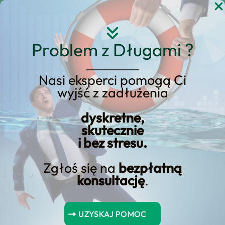
Przejdź
do
treści
Problem z Długami ?
Nasi eksperci pomogą Ci
Prawa i obowiązki
wyjść z zadłużenia
pożyczkobiorcy. Co
dyskretne,
musisz wiedzieć przed
skutecznie
zaciągnięciem kredytu?
i bez stresu.
Zgłoś się na
bezpłatną
konsultację
.
Spis Treści
UZYSKAJ POMOC
Główne wnioski