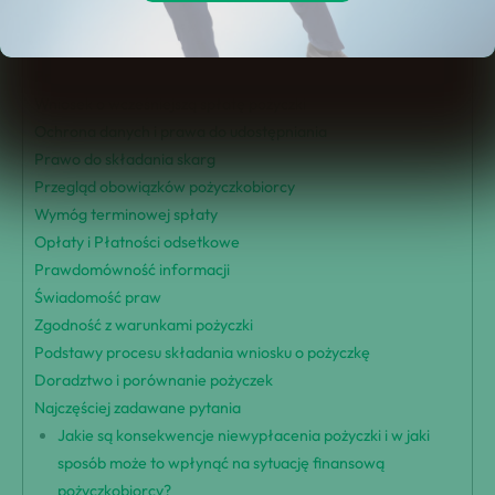
Przegląd praw pożyczkobiorcy
Prawa informacyjne przedkontraktowe
Prawo do odstąpienia od umowy pożyczki
Wniosek o wcześniejszą spłatę pożyczki
Ochrona danych i prawa do udostępniania
Prawo do składania skarg
Przegląd obowiązków pożyczkobiorcy
Wymóg terminowej spłaty
Opłaty i Płatności odsetkowe
Prawdomówność informacji
Świadomość praw
Zgodność z warunkami pożyczki
Podstawy procesu składania wniosku o pożyczkę
Doradztwo i porównanie pożyczek
Najczęściej zadawane pytania
Jakie są konsekwencje niewypłacenia pożyczki i w jaki
sposób może to wpłynąć na sytuację finansową
pożyczkobiorcy?