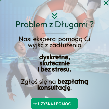
Przejdź
do
treści
Problem z Długami ?
Nasi eksperci pomogą Ci
Aktualizacje podatkowe
wyjść z zadłużenia
od sprzedaży
dyskretne,
nieruchomości: Kto płaci
skutecznie
i jak unikać
i bez stresu.
Zgłoś się na
bezpłatną
konsultację
.
Spis Treści
UZYSKAJ POMOC
Przepisy podatkowe dotyczące sprzedaży nieruchomości