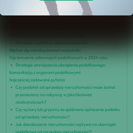
Odpowiedzialność sprzedawcy i zwolnienia
Określenie terminu i sposobu opłacania podatku od
nieruchomości
Strategie unikania podatku od nieruchomości
Kluczowe czynniki w obliczaniu podatków
Kluczowe czynniki w obliczaniu podatku:
Wpływ ulg mieszkaniowych na podatki
Ograniczenie zobowiązań podatkowych w 2024 roku
Strategie zmniejszenia obciążenia podatkowego:
Komunikacja z organami podatkowymi
Najczęściej zadawane pytania
Czy podatek od sprzedaży nieruchomości może zostać
przeniesiony na nabywcę w jakichkolwiek
okolicznościach?
Czy są kary lub grzywny za spóźnione opłacenie podatku
od sprzedaży nieruchomości?
Jak dziedziczenie nieruchomości wpływa na obowiązki
podatkowe od sprzedaży nieruchomości?