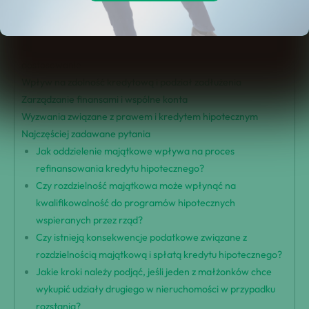
Znaczenie separacji majątkowej
Konsekwencje finansowe i rozważania planistyczne
Odpowiedzialności związane z kredytem hipotecznym i
dostosowanie
Wpływ na zdolność kredytową i podział zadłużenia
Zarządzanie finansami i wspólne konta
Wyzwania związane z prawem i kredytem hipotecznym
Najczęściej zadawane pytania
Jak oddzielenie majątkowe wpływa na proces
refinansowania kredytu hipotecznego?
Czy rozdzielność majątkowa może wpłynąć na
kwalifikowalność do programów hipotecznych
wspieranych przez rząd?
Czy istnieją konsekwencje podatkowe związane z
rozdzielnością majątkową i spłatą kredytu hipotecznego?
Jakie kroki należy podjąć, jeśli jeden z małżonków chce
wykupić udziały drugiego w nieruchomości w przypadku
rozstania?