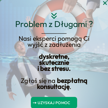
Przejdź
do
treści
Problem z Długami ?
Nasi eksperci pomogą Ci
wyjść z zadłużenia
Hipoteka i rozdzielność
majątkowa – praktyczny
dyskretne,
skutecznie
przewodnik
i bez stresu.
Zgłoś się na
bezpłatną
konsultację
.
Spis Treści
UZYSKAJ POMOC
Najważniejsze wnioski