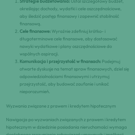
Strategie budżetowania:
Ustal szczegółowy budżet,
określając dochody, wydatki i cele oszczędnościowe,
aby śledzić postęp finansowy i zapewnić stabilność
finansową.
Cele finansowe:
Wyraźnie zdefiniuj krótko- i
długoterminowe cele finansowe, aby dostosować
nawyki wydatkowe i plany oszczędnościowe do
wspólnych aspiracji.
Komunikacja i przejrzystość w finansach:
Podejmuj
otwarte dyskusje na temat spraw finansowych, dziel się
odpowiedzialnościami finansowymi i utrzymuj
przejrzystość, aby budować zaufanie i unikać
nieporozumień.
Wyzwania związane z prawem i kredytem hipotecznym
Nawigacja po wyzwaniach związanych z prawem i kredytem
hipotecznym w dziedzinie posiadania nieruchomości wymaga
dogłębnego zrozumienia zobowiązań umownych i implikacji