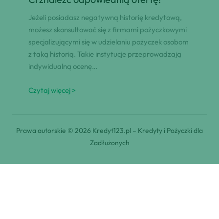
Jeżeli posiadasz negatywną historię kredytową,
możesz skonsultować się z firmami pożyczkowymi
specjalizującymi się w udzielaniu pożyczek osobom
z taką historią. Takie instytucje przeprowadzają
indywidualną ocenę…
Czytaj więcej >
Prawa autorskie © 2026 Kredyt123.pl – Kredyty i Pożyczki dla
Zadłużonych