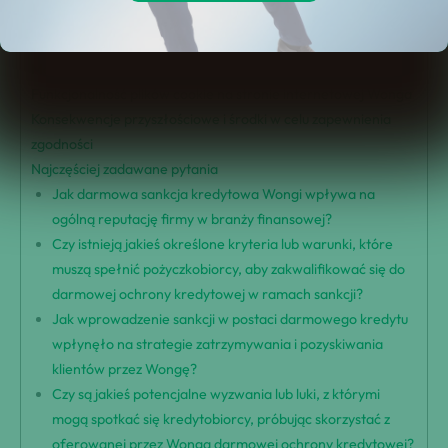
Zidentyfikowano naruszenia interesów konsumentów
Konsekwencje bezpłatnej sankcji kredytowej
Mechanizmy ochrony przed długami
Funkcjonalność plików cookie na stronie internetowej Wonga
Konsekwencje przyszłościowe i środki w celu zapewnienia
zgodności
Najczęściej zadawane pytania
Jak darmowa sankcja kredytowa Wongi wpływa na
ogólną reputację firmy w branży finansowej?
Czy istnieją jakieś określone kryteria lub warunki, które
muszą spełnić pożyczkobiorcy, aby zakwalifikować się do
darmowej ochrony kredytowej w ramach sankcji?
Jak wprowadzenie sankcji w postaci darmowego kredytu
wpłynęło na strategie zatrzymywania i pozyskiwania
klientów przez Wongę?
Czy są jakieś potencjalne wyzwania lub luki, z którymi
mogą spotkać się kredytobiorcy, próbując skorzystać z
oferowanej przez Wonga darmowej ochrony kredytowej?