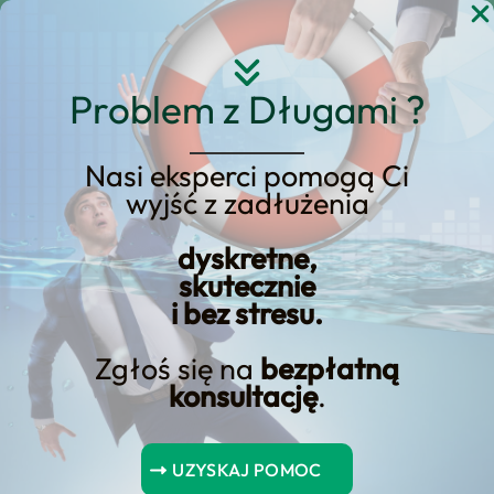
Przejdź
do
treści
Problem z Długami ?
Nasi eksperci pomogą Ci
wyjść z zadłużenia
Wonga grozi sankcja:
Darmowy wpływ na
dyskretne,
skutecznie
zdolność kredytową
i bez stresu.
Zgłoś się na
bezpłatną
konsultację
.
Spis Treści
UZYSKAJ POMOC
Historia problemów prawnych Wongi