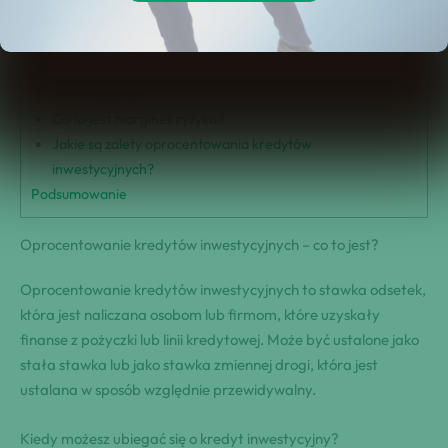
Kiedy możesz ubiegać się o kredyt inwestycyjny?
Jak ocenia się oprocentowanie kredytów inwestycyjnych?
Czy można obniżyć oprocentowanie kredytów
inwestycyjnych?
Co to jest margines ryzyka?
Jakie są zalety oprocentowania kredytów
inwestycyjnych?
Podsumowanie
Oprocentowanie kredytów inwestycyjnych – co to jest?
Oprocentowanie kredytów inwestycyjnych to stawka odsetek,
która jest naliczana osobom lub firmom, które uzyskały
finanse z pożyczki lub linii kredytowej. Może być ustalone jako
stała stawka lub jako stawka zmiennej drogi, która jest
ustalana w sposób względnie przewidywalny.
Kiedy możesz ubiegać się o kredyt inwestycyjny?