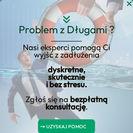
Przejdź
do
treści
Problem z Długami ?
Nasi eksperci pomogą Ci
wyjść z zadłużenia
oprocentowanie
dyskretne,
kredytów inwestycyjnych
skutecznie
i bez stresu.
Zgłoś się na
bezpłatną
konsultację
.
Spis Treści
UZYSKAJ POMOC
Oprocentowanie kredytów inwestycyjnych – co to jest?