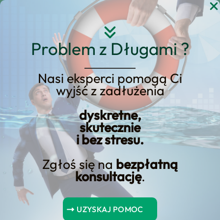
Przejdź
do
treści
Problem z Długami ?
Nasi eksperci pomogą Ci
wyjść z zadłużenia
Zwrot prowizji odblokuj:
Tajemnica kredytu Nest
dyskretne,
skutecznie
Bank
i bez stresu.
Zgłoś się na
bezpłatną
konsultację
.
Spis Treści
UZYSKAJ POMOC
Korzyści z wcześniejszej spłaty pożyczki