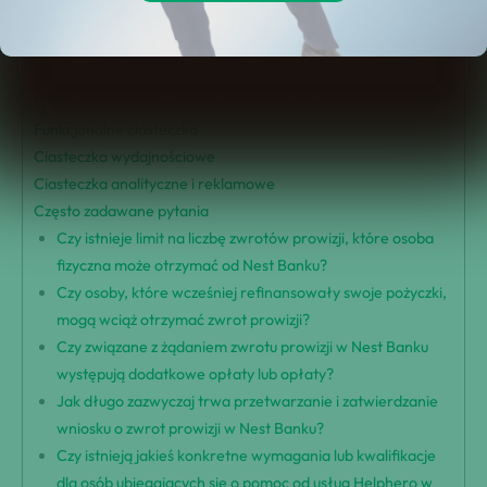
Warunki zwrotu prowizji
Przewodnik krok po kroku dotyczący zwrotu pieniędzy
Pomoc od usług Helphero
Wtyczka do zgody na pliki cookie zgodnie z RODO
Funkcjonalne ciasteczka
Ciasteczka wydajnościowe
Ciasteczka analityczne i reklamowe
Często zadawane pytania
Czy istnieje limit na liczbę zwrotów prowizji, które osoba
fizyczna może otrzymać od Nest Banku?
Czy osoby, które wcześniej refinansowały swoje pożyczki,
mogą wciąż otrzymać zwrot prowizji?
Czy związane z żądaniem zwrotu prowizji w Nest Banku
występują dodatkowe opłaty lub opłaty?
Jak długo zazwyczaj trwa przetwarzanie i zatwierdzanie
wniosku o zwrot prowizji w Nest Banku?
Czy istnieją jakieś konkretne wymagania lub kwalifikacje
dla osób ubiegających się o pomoc od usług Helphero w