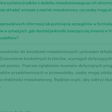
wykorzystania środków z dodatku mieszkaniowego po ich otrzym
może składać wniosek o zasiłek mieszkaniowy, czy osoby mogą sk
nieprawdziwych informacji lub pominięcie szczegółów w formula
e w sytuacjach, gdy dochód jednostki znacząco się zmienia w t
 wydatków?
ikowalności do świadczeń mieszkaniowych i procesem skła
 Zrozumienie konkretnych kryteriów, wymagań dotyczących
zyskać pomoc. Poprzez zgłębianie niuansów dotyczących p
niosków przedstawionych w przewodniku, osoby mogą zdoby
stabilności mieszkaniowej. Bądźcie czujni, aby odkryć kl
.