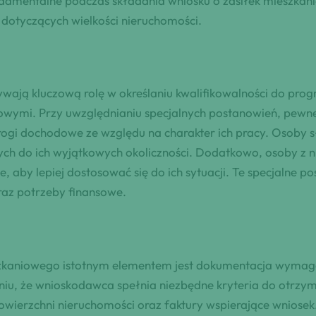
ndamentalne podczas składania wniosku o zasiłek mieszkan
 dotyczących wielkości nieruchomości.
wają kluczową rolę w określaniu kwalifikowalności do pro
ymi. Przy uwzględnianiu specjalnych postanowień, pewne 
rogi dochodowe ze względu na charakter ich pracy. Osoby 
h do ich wyjątkowych okoliczności. Dodatkowo, osoby z ni
 aby lepiej dostosować się do ich sytuacji. Te specjalne 
raz potrzeby finansowe.
szkaniowego istotnym elementem jest dokumentacja wymaga
niu, że wnioskodawca spełnia niezbędne kryteria do otr
owierzchni nieruchomości oraz faktury wspierające wniose