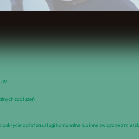
Spis Treści
-19
zalnych zadłużeń
pokrycie opłat za usługi komunalne lub inne związane z mieszk