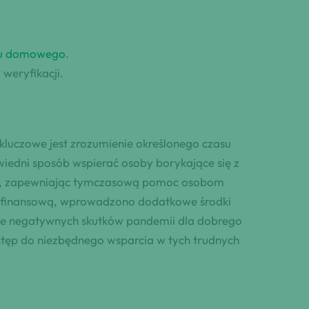
adu domowego
.
weryfikacji.
luczowe jest zrozumienie określonego czasu
edni sposób wspierać osoby borykające się z
ęcy, zapewniając tymczasową pomoc osobom
ć finansową, wprowadzono dodatkowe środki
nie negatywnych skutków pandemii dla dobrego
stęp do niezbędnego wsparcia w tych trudnych