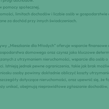
 i progi dochodów.
w pomocy społecznej.
chomości, limitach dochodów i liczbie osób w gospodarstw
ane za dochód przy innych świadczeniach.
wy „Mieszkanie dla Młodych” oferuje wsparcie finansowe 
ospodarstwa domowego oraz czynsz jako kluczowe determi
zanych z utrzymaniem nieruchomości, wsparcie dla osób o
i. Istnieją jednak pewne ograniczenia, takie jak brak moż
iosku osoby powinny dokładnie obliczyć koszty utrzymania
 szczegóły dotyczące nieruchomości, oraz upewnić się, że 
leży unikać, obejmują nieprawidłowe zgłaszanie dochodów