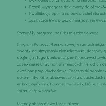
Dokładnie oblicz wydatki na nieruchomość
Prześlij wymagane dokumenty do ośrodkó
Kwalifikacja oparta na powierzchni nieru
Zazwyczaj trwa przez 6 miesięcy; nie uważ
Szczegóły programu zasiłku mieszkaniowego
Program Pomocy Mieszkaniowej w ramach inicjaty
wydatki na utrzymanie nieruchomości, dochody g
obejmują złagodzenie obciążeń finansowych zwią
zapewnienie utrzymania istniejących nieruchomośc
określone progi dochodowe. Podczas składania wn
dokumenty, takie jak oświadczenia o dochodach i
uniknąć opóźnień. Powszechne błędy, których na
formularze wniosków.
Metody obliczeniowe i szacunkowe