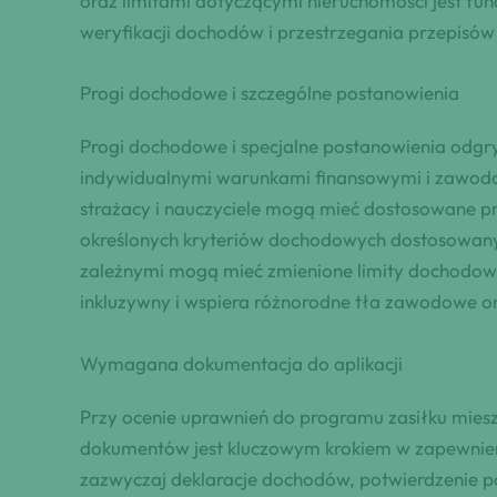
oraz limitami dotyczącymi nieruchomości jest fu
weryfikacji dochodów i przestrzegania przepisów
Progi dochodowe i szczególne postanowienia
Progi dochodowe i specjalne postanowienia odgry
indywidualnymi warunkami finansowymi i zawodow
strażacy i nauczyciele mogą mieć dostosowane p
określonych kryteriów dochodowych dostosowanyc
zależnymi mogą mieć zmienione limity dochodowe,
inkluzywny i wspiera różnorodne tła zawodowe o
Wymagana dokumentacja do aplikacji
Przy ocenie uprawnień do programu zasiłku mie
dokumentów jest kluczowym krokiem w zapewnie
zazwyczaj deklaracje dochodów, potwierdzenie p