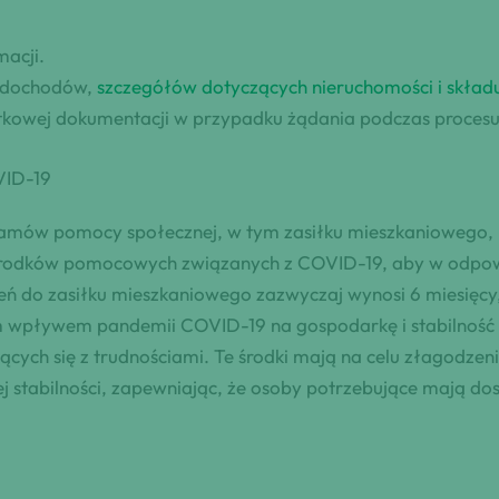
macji.
a dochodów,
szczegółów dotyczących nieruchomości i skł
kowej dokumentacji w przypadku żądania podczas procesu 
VID-19
amów pomocy społecznej, w tym zasiłku mieszkaniowego, k
środków pomocowych związanych z COVID-19, aby w odpowi
ień do zasiłku mieszkaniowego zazwyczaj wynosi 6 miesi
m wpływem pandemii COVID-19 na gospodarkę i stabilnoś
cych się z trudnościami. Te środki mają na celu złagodze
 stabilności, zapewniając, że osoby potrzebujące mają do