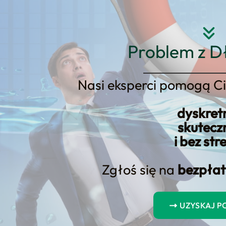
Strona główna
O nas
Usłu
Problem z D
Nasi eksperci pomogą Ci
dyskret
yteria kwalifikacyjne i przewod
skutecz
i bez str
Zgłoś się na
bezpłat
UZYSKAJ 