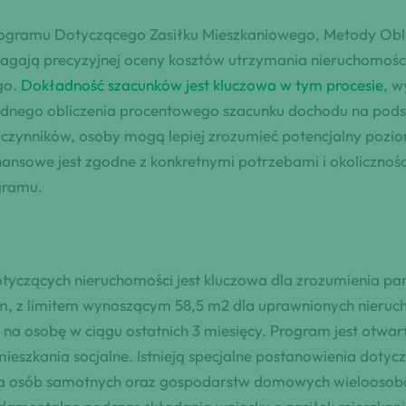
rogramu Dotyczącego Zasiłku Mieszkaniowego, Metody Obl
magają precyzyjnej oceny kosztów utrzymania nieruchomo
go.
Dokładność szacunków jest kluczowa w tym procesie
, w
dnego obliczenia procentowego szacunku dochodu na pods
zynników, osoby mogą lepiej zrozumieć potencjalny pozi
nansowe jest zgodne z konkretnymi potrzebami i okoliczn
gramu.
dotyczących nieruchomości jest kluczowa dla zrozumienia 
em, z limitem wynoszącym 58,5 m2 dla uprawnionych nieruc
osobę w ciągu ostatnich 3 miesięcy. Program jest otwarty
 mieszkania socjalne. Istnieją specjalne postanowienia dot
dla osób samotnych oraz gospodarstw domowych wieloosobo