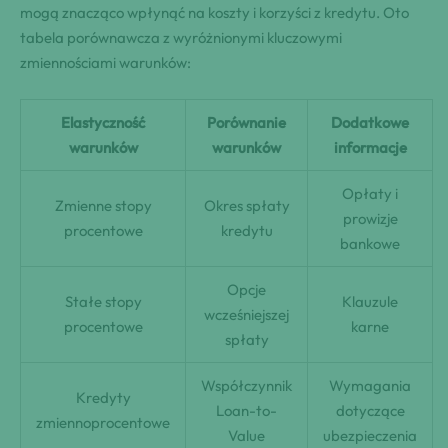
mogą znacząco wpłynąć na koszty i korzyści z kredytu. Oto
tabela porównawcza z wyróżnionymi kluczowymi
zmiennościami warunków:
Elastyczność
Porównanie
Dodatkowe
warunków
warunków
informacje
Opłaty i
Zmienne stopy
Okres spłaty
prowizje
procentowe
kredytu
bankowe
Opcje
Stałe stopy
Klauzule
wcześniejszej
procentowe
karne
spłaty
Współczynnik
Wymagania
Kredyty
Loan-to-
dotyczące
zmiennoprocentowe
Value
ubezpieczenia