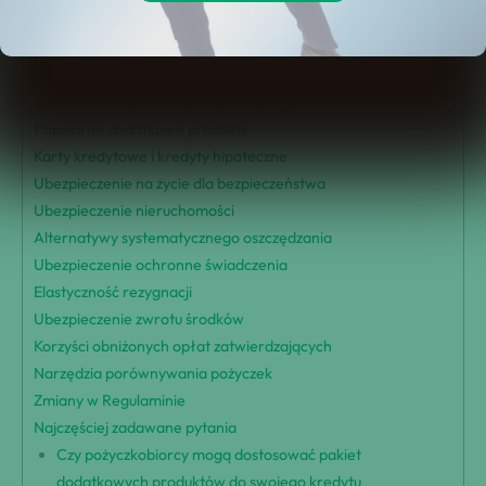
Rodzaje dostępnych dodatkowych produktów
Analiza zalet i wad
Oferta obowiązkowa kontra opcjonalna
Wpływ na koszty kredytu hipotecznego
Popularne dodatkowe produkty
Karty kredytowe i kredyty hipoteczne
Ubezpieczenie na życie dla bezpieczeństwa
Ubezpieczenie nieruchomości
Alternatywy systematycznego oszczędzania
Ubezpieczenie ochronne świadczenia
Elastyczność rezygnacji
Ubezpieczenie zwrotu środków
Korzyści obniżonych opłat zatwierdzających
Narzędzia porównywania pożyczek
Zmiany w Regulaminie
Najczęściej zadawane pytania
Czy pożyczkobiorcy mogą dostosować pakiet
dodatkowych produktów do swojego kredytu