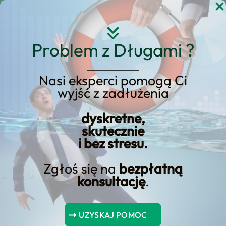
Przejdź
do
treści
Problem z Długami ?
Nasi eksperci pomogą Ci
wyjść z zadłużenia
Banki oferują różne
ulepszenia kredytów
dyskretne,
skutecznie
hipotecznych
i bez stresu.
Zgłoś się na
bezpłatną
konsultację
.
Spis Treści
UZYSKAJ POMOC
Najważniejsze wnioski