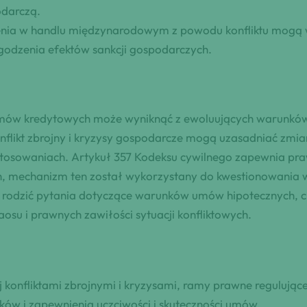
odarczą.
enia w handlu międzynarodowym z powodu konfliktu mogą 
agodzenia efektów sankcji gospodarczych.
 umów kredytowych może wyniknąć z ewoluujących warunków
onflikt zbrojny i kryzysy gospodarcze mogą uzasadniać z
stosowaniach. Artykuł 357 Kodeksu cywilnego zapewnia pr
h, mechanizm ten został wykorzystany do kwestionowani
 rodzić pytania dotyczące warunków umów hipotecznych, 
u i prawnych zawiłości sytuacji konfliktowych.
 konfliktami zbrojnymi i kryzysami, ramy prawne reguluj
ków i zapewnienia uczciwości i skuteczności umów.