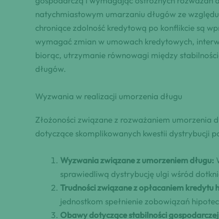
gospodarczą i wymagając ostrożnych rozważań do
natychmiastowym umarzaniu długów ze względu n
chroniące zdolność kredytową po konflikcie są 
wymagać zmian w umowach kredytowych, interwen
biorąc, utrzymanie równowagi między stabilnoś
długów.
Wyzwania w realizacji umorzenia długu
Złożoności związane z rozważaniem umorzenia dłu
dotyczące skomplikowanych kwestii dystrybucji p
Wyzwania związane z umorzeniem długu:
W
sprawiedliwą dystrybucję ulgi wśród dotkni
Trudności związane z opłacaniem kredytu 
jednostkom spełnienie zobowiązań hipote
Obawy dotyczące stabilności gospodarczej