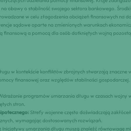
tyczących udzielania pomocy finansowej. Kraje zaangażow
a obawy o stabilność swojego sektora bankowego. Środki 
wprowadzane w celu złagodzenia obciążeń finansowych na d
cje sądowe oparte na zmienionych warunkach ekonomiczn
cią finansową a pomocą dla osób dotkniętych wojną pozo
gu w kontekście konfliktów zbrojnych stwarzają znaczne w
omocy finansowej oraz względów stabilności gospodarczej.
drażanie programów umarzania długu w czasach wojny w
ętych stron.
hipotecznego:
Strefy wojenne często doświadczają zakłóceń
cznych, wymagając dostosowanych rozwiązań.
:
Inicjatywy umarzania długu muszą znaleźć równowagę m