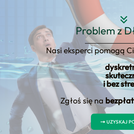
Strona główna
O nas
Usłu
Problem z D
Nasi eksperci pomogą Ci
dyskret
 na umorzenie długów i kredyt
skutecz
i bez str
Zgłoś się na
bezpłat
UZYSKAJ 