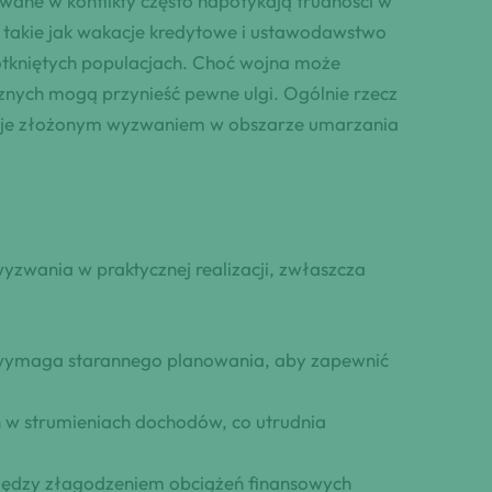
ane w konflikty często napotykają trudności w
takie jak wakacje kredytowe i ustawodawstwo
otkniętych populacjach. Choć wojna może
ych mogą przynieść pewne ulgi. Ogólnie rzecz
staje złożonym wyzwaniem w obszarze umarzania
yzwania w praktycznej realizacji, zwłaszcza
ymaga starannego planowania, aby zapewnić
 w strumieniach dochodów, co utrudnia
iędzy złagodzeniem obciążeń finansowych