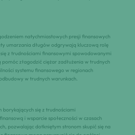
godzeniem natychmiastowych presji finansowych
aty umarzania długów odgrywają kluczową rolę
ch się z trudnościami finansowymi spowodowanymi
gą pomóc złagodzić ciężar zadłużenia w trudnych
abilności systemu finansowego w regionach
i odbudowy w trudnych warunkach.
 borykających się z trudnościami
inansową i wsparcie społeczności w czasach
ych, pozwalając dotkniętym stronom skupić się na
je finansowe mogą przyczynić się do ogólnej