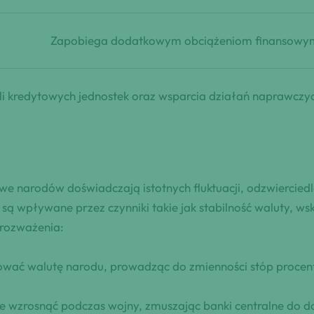
Zapobiega dodatkowym obciążeniom finansowy
fili kredytowych jednostek oraz wsparcia działań naprawczy
 narodów doświadczają istotnych fluktuacji, odzwierciedl
 są wpływane przez czynniki takie jak stabilność waluty, ws
 rozważenia:
ować walutę narodu, prowadząc do zmienności stóp procent
ie wzrosnąć podczas wojny, zmuszając banki centralne do 