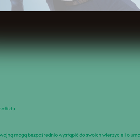
Spis Treści
nfliktu
 wojną mogą bezpośrednio wystąpić do swoich wierzycieli o um