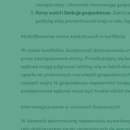
rosnące ceny i utrzymać równowagę gosp
Kursy walut i Sankcje gospodarcze
: Zakłóc
politykę stóp procentowych kraju w celu ł
Modyfikowanie umów kredytowych w konflikcie
W czasie konfliktów, konieczność dostosowania
przez zaangażowane strony. Przedłużający się k
sądowe mogą odgrywać istotną rolę w takich do
oparte na zmienionych warunkach gospodarczyc
czasach wojny te gospodarcze niepewności mogą
postępowania sądowe może być trudne wśród chaos
Interwencje prawne w umowach finansowych
W okresach ekonomicznej niepewności wywołanej
celu dostosowania się do zmieniających się warun