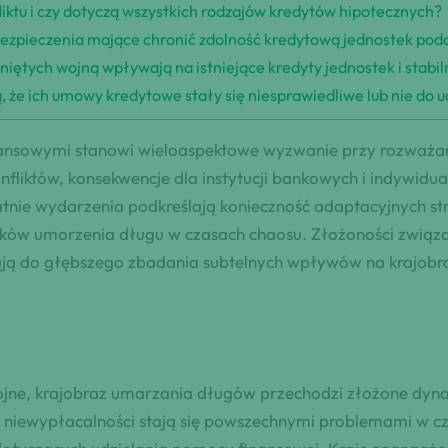
iktu i czy dotyczą wszystkich rodzajów kredytów hipotecznych?
ezpieczenia mające chronić zdolność kredytową jednostek podcz
niętych wojną wpływają na istniejące kredyty jednostek i stabi
ją, że ich umowy kredytowe stały się niesprawiedliwe lub nie do
sowymi stanowi wieloaspektowe wyzwanie przy rozważaniu 
onfliktów, konsekwencje dla instytucji bankowych i indywid
tatnie wydarzenia podkreślają konieczność adaptacyjnych st
dków umorzenia długu w czasach chaosu. Złożoności związ
ą do głębszego zbadania subtelnych wpływów na krajobraz 
ojne, krajobraz umarzania długów przechodzi złożone dyna
 i niewypłacalności stają się powszechnymi problemami w c