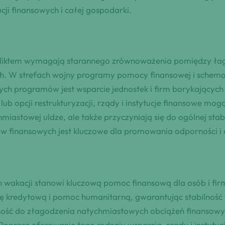
cji finansowych i całej gospodarki.
onfliktem wymagają starannego zrównoważenia pomiędzy ła
ch. W strefach wojny programy pomocy finansowej i schem
tych programów jest wsparcie jednostek i firm borykający
b opcji restrukturyzacji, rządy i instytucje finansowe mo
hmiastowej uldze, ale także przyczyniają się do ogólnej st
ów finansowych jest kluczowe dla promowania odporności 
wakacji stanowi kluczową pomoc finansową dla osób i firm
 kredytową i pomoc humanitarną, gwarantując stabilność f
dolność do złagodzenia natychmiastowych obciążeń finansow
oprzez oferowanie tego rodzaju wsparcia, rządy i instytuc