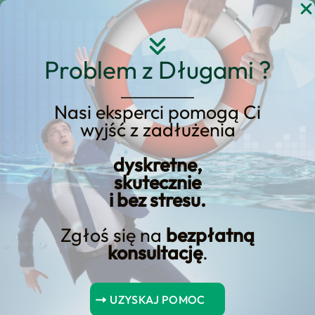
Przejdź
do
treści
Problem z Długami ?
Nasi eksperci pomogą Ci
wyjść z zadłużenia
Jak Uzyskać Kredyt na
Firmę – Proste Kroki do
dyskretne,
skutecznie
Finansowego Sukcesu
i bez stresu.
Zgłoś się na
bezpłatną
konsultację
.
Spis Treści
UZYSKAJ POMOC
Jak uzyskać kredyt na firmę – proste kroki do finansowego