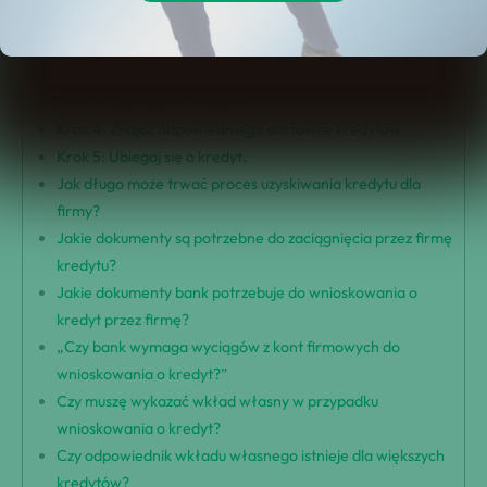
sukcesu
Krok 1: Sprawdź swój cel kredytu
Krok 2: Przewertuj swoje finansowe możliwości.
Krok 3: Czyń dobre wrażenie.
Krok 4: Znajdź odpowiedniego dostawcę kredytów.
Krok 5: Ubiegaj się o kredyt.
Jak długo może trwać proces uzyskiwania kredytu dla
firmy?
Jakie dokumenty są potrzebne do zaciągnięcia przez firmę
kredytu?
Jakie dokumenty bank potrzebuje do wnioskowania o
kredyt przez firmę?
„Czy bank wymaga wyciągów z kont firmowych do
wnioskowania o kredyt?”
Czy muszę wykazać wkład własny w przypadku
wnioskowania o kredyt?
Czy odpowiednik wkładu własnego istnieje dla większych
kredytów?