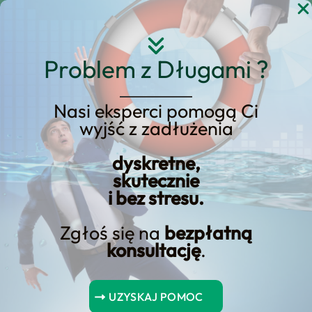
Przejdź
do
treści
Problem z Długami ?
Nasi eksperci pomogą Ci
wyjść z zadłużenia
upadłość konsumencka
dyskretne,
2024 terminy
skutecznie
i bez stresu.
Zgłoś się na
bezpłatną
konsultację
.
Spis Treści
UZYSKAJ POMOC
Upadłość konsumencka 2024 terminy