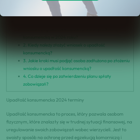
Jakie są terminy upadłości konsumenckiej w 2024 roku?
Podsumowanie
Często zadawane pytania (FAQ)
1. Jakie są ogólne terminy związane z upadłością
konsumencką w 2024 roku?
2. Kiedy należy złożyć wniosek o upadłość
konsumencką?
3. Jakie kroki musi podjąć osoba zadłużona po złożeniu
wniosku o upadłość konsumencką?
4. Co dzieje się po zatwierdzeniu planu spłaty
zobowiązań?
Upadłość konsumencka 2024 terminy
Upadłość konsumencka to proces, który pozwala osobom
fizycznym, które znalazły się w trudnej sytuacji finansowej, na
uregulowanie swoich zobowiązań wobec wierzycieli. Jest to
swoisty sposób na ochronę przed egzekucją komorniczą i