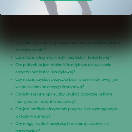
1. Korzystanie z pożyczek peer-to-peer
2. Refinansowanie kredytów i pożyczek
3. Przedsiębiorcze finansowanie
4. Praca jako freelancer
Wniosek
„Czy istnieje skuteczny sposób na otrzymanie kredytu bez
zabezpieczenia?”
Czy można otrzymać kredyt bez historii kredytowej?
Czy potrzebna jest zdolność kredytowa do uzyskania
pożyczki bez historii kredytowej?
Czy można uzyskać pożyczkę bez historii kredytowej, jeśli
wciąż czekam na decyzję kredytową?
Czy istnieją inne opcje, aby uzyskać pożyczkę, jeśli nie
mam jeszcze historii kredytowej?
Czy jest możliwe otrzymanie pożyczki bez wymaganego
wkładu własnego?
Czy mogę uzyskać pożyczkę bez zabezpieczenia lub
poręczyciela?