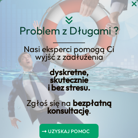
Przejdź
do
treści
Problem z Długami ?
Nasi eksperci pomogą Ci
wyjść z zadłużenia
Skuteczny Sposób na
Uzyskanie Kredytu bez
dyskretne,
skutecznie
Uczciwej Pracy
i bez stresu.
Zgłoś się na
bezpłatną
konsultację
.
Spis Treści
UZYSKAJ POMOC
Skuteczny Sposób na Uzyskanie Kredytu bez Uczciwej Pracy