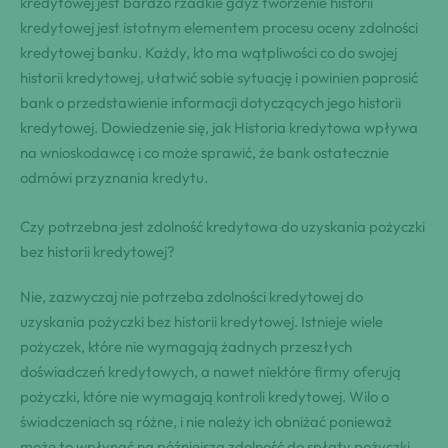
kredytowej jest bardzo rzadkie gdyż tworzenie historii
kredytowej jest istotnym elementem procesu oceny zdolności
kredytowej banku. Każdy, kto ma wątpliwości co do swojej
historii kredytowej, ułatwić sobie sytuację i powinien poprosić
bank o przedstawienie informacji dotyczących jego historii
kredytowej. Dowiedzenie się, jak Historia kredytowa wpływa
na wnioskodawcę i co może sprawić, że bank ostatecznie
odmówi przyznania kredytu.
Czy potrzebna jest zdolność kredytowa do uzyskania pożyczki
bez historii kredytowej?
Nie, zazwyczaj nie potrzeba zdolności kredytowej do
uzyskania pożyczki bez historii kredytowej. Istnieje wiele
pożyczek, które nie wymagają żadnych przeszłych
doświadczeń kredytowych, a nawet niektóre firmy oferują
pożyczki, które nie wymagają kontroli kredytowej. Wilo o
świadczeniach są różne, i nie należy ich obniżać ponieważ
może to wpłynąć na późniejszą zdolność do spłaty pożyczki.