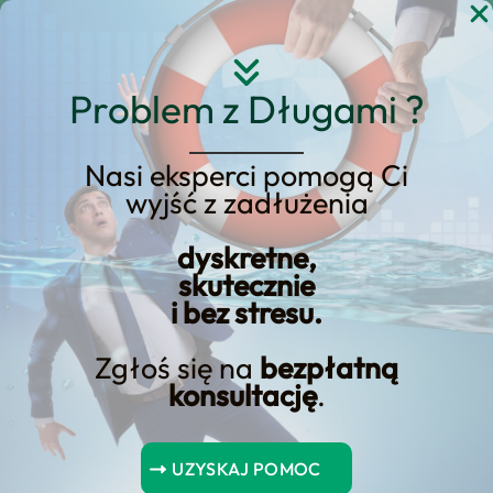
Przejdź
do
treści
Problem z Długami ?
Nasi eksperci pomogą Ci
wyjść z zadłużenia
Krótkoterminowe
dyskretne,
zobowiązania – czym są?
skutecznie
i bez stresu.
Zgłoś się na
bezpłatną
konsultację
.
Spis Treści
UZYSKAJ POMOC
Wnioski kluczowe