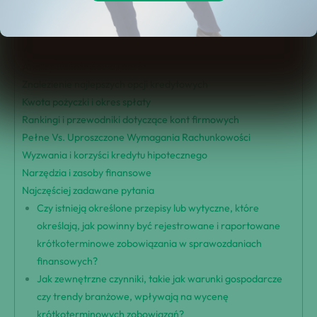
Definicja krótkoterminowych zobowiązań
Znaczenie klasyfikacji i wyceny
Wpływ na zdrowie finansowe
Analiza wskaźnikowa i obrót
Znalezienie najlepszych opcji kredytowych
Kwota pożyczki i okres spłaty
Rankingi i przewodniki dotyczące kont firmowych
Pełne Vs. Uproszczone Wymagania Rachunkowości
Wyzwania i korzyści kredytu hipotecznego
Narzędzia i zasoby finansowe
Najczęściej zadawane pytania
Czy istnieją określone przepisy lub wytyczne, które
określają, jak powinny być rejestrowane i raportowane
krótkoterminowe zobowiązania w sprawozdaniach
finansowych?
Jak zewnętrzne czynniki, takie jak warunki gospodarcze
czy trendy branżowe, wpływają na wycenę
krótkoterminowych zobowiązań?