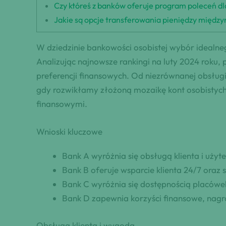
Czy któreś z banków oferuje program poleceń d
Jakie są opcje transferowania pieniędzy międ
W dziedzinie bankowości osobistej wybór idealn
Analizując najnowsze rankingi na luty 2024 roku, 
preferencji finansowych. Od niezrównanej obsługi 
gdy rozwikłamy złożoną mozaikę kont osobistych
finansowymi.
Wnioski kluczowe
Bank A wyróżnia się obsługą klienta i użyte
Bank B oferuje wsparcie klienta 24/7 oraz s
Bank C wyróżnia się dostępnością placów
Bank D zapewnia korzyści finansowe, nagr
Obsługa klienta i wygoda