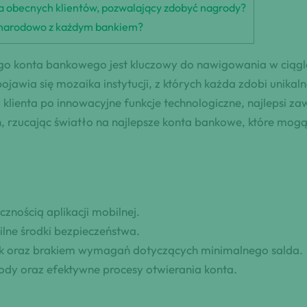
la obecnych klientów, pozwalający zdobyć nagrody?
zynarodowo z każdym bankiem?
ego konta bankowego jest kluczowy do nawigowania w ciągl
pojawia się mozaika instytucji, z których każda zdobi unik
klienta po innowacyjne funkcje technologiczne, najlepsi za
, rzucając światło na najlepsze konta bankowe, które mog
cznością aplikacji mobilnej.
ilne środki bezpieczeństwa.
ek oraz brakiem wymagań dotyczących minimalnego salda.
ody oraz efektywne procesy otwierania konta.