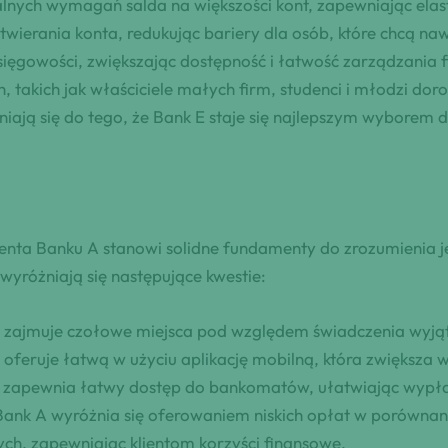
nych wymagań salda na większości kont, zapewniając elast
wierania konta, redukując bariery dla osób, które chcą naw
ęgowości, zwiększając dostępność i łatwość zarządzania f
 takich jak właściciele małych firm, studenci i młodzi doro
yniają się do tego, że Bank E staje się najlepszym wyborem
enta Banku A stanowi solidne fundamenty do zrozumienia j
yróżniają się następujące kwestie:
ie zajmuje czołowe miejsca pod względem świadczenia wyją
 oferuje łatwą w użyciu aplikację mobilną, która zwiększa
A zapewnia łatwy dostęp do bankomatów, ułatwiając wypła
Bank A wyróżnia się oferowaniem niskich opłat w porównan
h, zapewniając klientom korzyści finansowe.