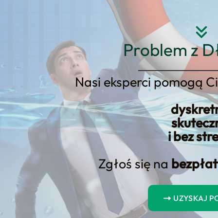
Strona główna
O nas
Usłu
Problem z D
Nasi eksperci pomogą Ci
dyskret
sobistych Luty 2024 — Najlepsz
skutecz
i bez str
Zgłoś się na
bezpłat
UZYSKAJ 