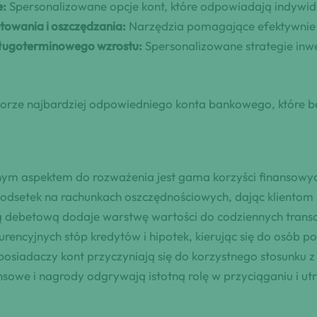
e:
Spersonalizowane opcje kont, które odpowiadają indywi
towania i oszczędzania:
Narzędzia pomagające efektywnie 
długoterminowego wzrostu:
Spersonalizowane strategie inw
borze najbardziej odpowiedniego konta bankowego, które b
otnym aspektem do rozważenia jest gama korzyści finansowy
i odsetek na rachunkach oszczędnościowych, dając kliento
 debetową dodaje warstwę wartości do codziennych transa
encyjnych stóp kredytów i hipotek, kierując się do osób p
 posiadaczy kont przyczyniają się do korzystnego stosunku 
ansowe i nagrody odgrywają istotną rolę w przyciąganiu i u