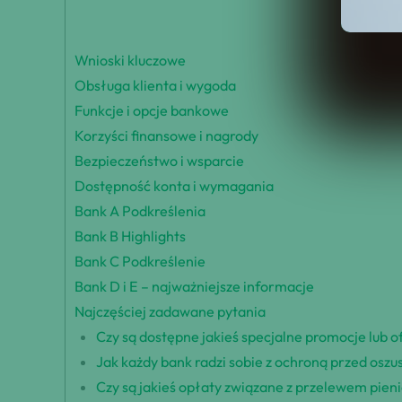
Spis 
Wnioski kluczowe
Obsługa klienta i wygoda
Funkcje i opcje bankowe
Korzyści finansowe i nagrody
Bezpieczeństwo i wsparcie
Dostępność konta i wymagania
Bank A Podkreślenia
Bank B Highlights
Bank C Podkreślenie
Bank D i E – najważniejsze informacje
Najczęściej zadawane pytania
Czy są dostępne jakieś specjalne promocje lub 
Jak każdy bank radzi sobie z ochroną przed osz
Czy są jakieś opłaty związane z przelewem pie