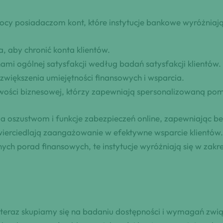
cy posiadaczom kont, które instytucje bankowe wyróżniają 
a, aby chronić konta klientów.
ami ogólnej satysfakcji według badań satysfakcji klientów.
zwiększenia umiejętności finansowych i wsparcia.
owości biznesowej, którzy zapewniają spersonalizowaną po
nia oszustwom i funkcje zabezpieczeń online, zapewniając 
dzwierciedlają zaangażowanie w efektywne wsparcie klientó
h porad finansowych, te instytucje wyróżniają się w zakre
 teraz skupiamy się na badaniu dostępności i wymagań zwią