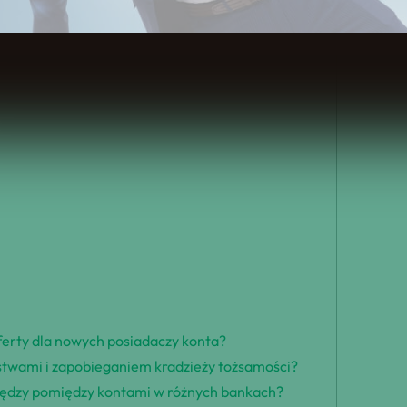
Treści
oferty dla nowych posiadaczy konta?
ustwami i zapobieganiem kradzieży tożsamości?
niędzy pomiędzy kontami w różnych bankach?