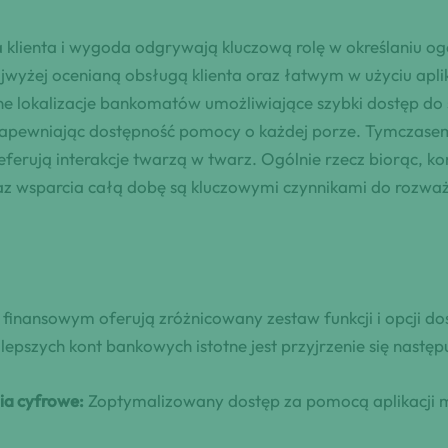
a klienta i wygoda odgrywają kluczową rolę w określaniu 
 najwyżej ocenianą obsługą klienta oraz łatwym w użyciu ap
 lokalizacje bankomatów umożliwiające szybki dostęp do ś
pewniając dostępność pomocy o każdej porze. Tymczasem B
eferują interakcje twarzą w twarz. Ogólnie rzecz biorąc, ko
 wsparcia całą dobę są kluczowymi czynnikami do rozwa
 finansowym oferują zróżnicowany zestaw funkcji i opcji 
jlepszych kont bankowych istotne jest przyjrzenie się nas
ia cyfrowe:
Zoptymalizowany dostęp za pomocą aplikacji 