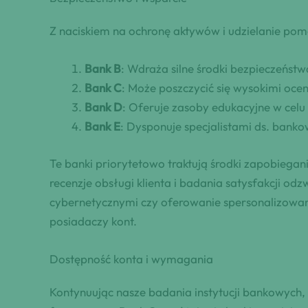
Z naciskiem na ochronę aktywów i udzielanie pomo
Bank B
: Wdraża silne środki bezpieczeństw
Bank C
: Może poszczycić się wysokimi ocen
Bank D
: Oferuje zasoby edukacyjne w celu 
Bank E
: Dysponuje specjalistami ds. bank
Te banki priorytetowo traktują środki zapobiega
recenzje obsługi klienta i badania satysfakcji o
cybernetycznymi czy oferowanie spersonalizowanyc
posiadaczy kont.
Dostępność konta i wymagania
Kontynuując nasze badania instytucji bankowych,