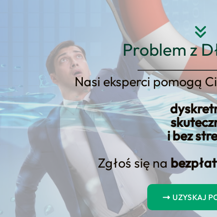
Strona główna
O nas
Usłu
Problem z D
Nasi eksperci pomogą Ci
dyskret
czka online w Alior Banku – Wa
skutecz
i bez str
Zgłoś się na
bezpłat
UZYSKAJ 