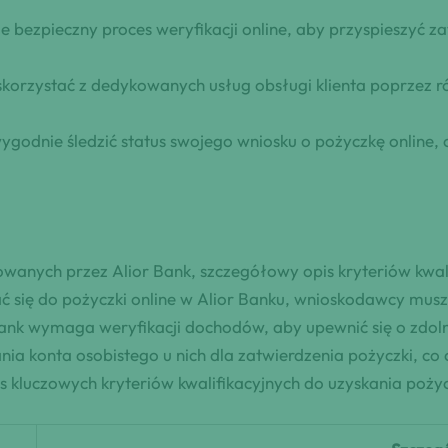
je bezpieczny proces weryfikacji online, aby przyspieszyć 
skorzystać z dedykowanych usług obsługi klienta poprzez 
dnie śledzić status swojego wniosku o pożyczkę online, c
owanych przez Alior Bank, szczegółowy opis kryteriów kwal
ać się do pożyczki online w Alior Banku, wnioskodawcy mus
ank wymaga weryfikacji dochodów, aby upewnić się o zdoln
a konta osobistego u nich dla zatwierdzenia pożyczki, co cz
is kluczowych kryteriów kwalifikacyjnych do uzyskania pożyc