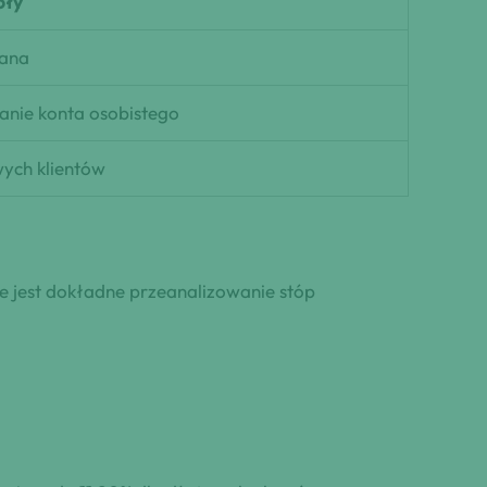
óły
ana
anie konta osobistego
ych klientów
we jest dokładne przeanalizowanie stóp