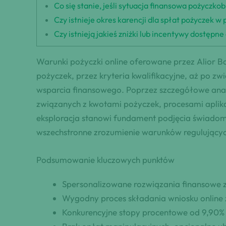
Co się stanie, jeśli sytuacja finansowa pożyczkob
Czy istnieje okres karencji dla spłat pożyczek
Czy istnieją jakieś zniżki lub incentywy dostępn
Warunki pożyczki online oferowane przez Alior 
pożyczek, przez kryteria kwalifikacyjne, aż po z
wsparcia finansowego. Poprzez szczegółowe anal
związanych z kwotami pożyczek, procesami aplik
eksploracja stanowi fundament podjęcia świadomy
wszechstronne zrozumienie warunków regulujących p
Podsumowanie kluczowych punktów
Spersonalizowane rozwiązania finansowe z
Wygodny proces składania wniosku online 
Konkurencyjne stopy procentowe od 9,90% d