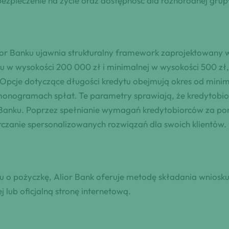
ezpieczenie na życie oraz dostępność dla różnorodnej grupy
ior Banku ujawnia strukturalny framework zaprojektowany 
u w wysokości 200 000 zł i minimalnej w wysokości 500 zł
pcje dotyczące długości kredytu obejmują okres od mini
monogramach spłat. Te parametry sprawiają, że kredytobi
Banku. Poprzez spełnianie wymagań kredytobiorców za pomo
zanie spersonalizowanych rozwiązań dla swoich klientów.
u o pożyczkę, Alior Bank oferuje metodę składania wniosk
lub oficjalną stronę internetową.