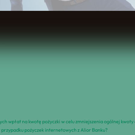
Spis Treści
 wpłat na kwotę pożyczki w celu zmniejszenia ogólnej kwoty 
 w przypadku pożyczek internetowych z Alior Banku?