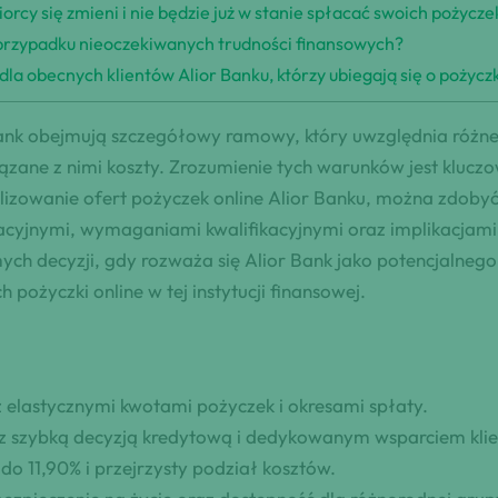
iorcy się zmieni i nie będzie już w stanie spłacać swoich pożycze
 w przypadku nieoczekiwanych trudności finansowych?
e dla obecnych klientów Alior Banku, którzy ubiegają się o pożycz
Bank obejmują szczegółowy ramowy, który uwzględnia różne
wiązane z nimi koszty. Zrozumienie tych warunków jest klucz
izowanie ofert pożyczek online Alior Banku, można zdobyć
acyjnymi, wymaganiami kwalifikacyjnymi oraz implikacjami
ch decyzji, gdy rozważa się Alior Bank jako potencjalneg
ożyczki online w tej instytucji finansowej.
 elastycznymi kwotami pożyczek i okresami spłaty.
z szybką decyzją kredytową i dedykowanym wsparciem klie
o 11,90% i przejrzysty podział kosztów.