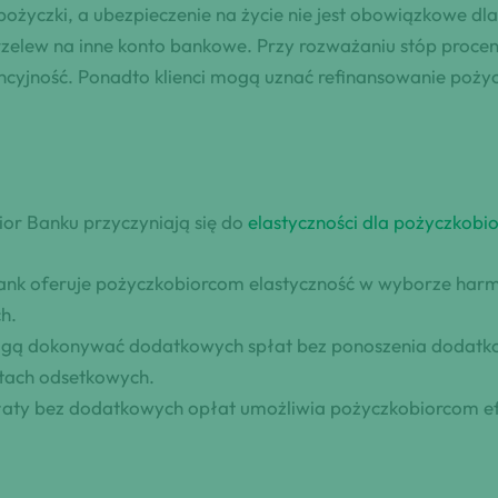
 pożyczki, a ubezpieczenie na życie nie jest obowiązkowe d
przelew na inne konto bankowe. Przy rozważaniu stóp procen
encyjność. Ponadto klienci mogą uznać refinansowanie pożyc
ior Banku przyczyniają się do
elastyczności dla pożyczkobi
 Bank oferuje pożyczkobiorcom elastyczność w wyborze ha
h.
ogą dokonywać dodatkowych spłat bez ponoszenia dodatkow
ztach odsetkowych.
płaty bez dodatkowych opłat umożliwia pożyczkobiorcom e