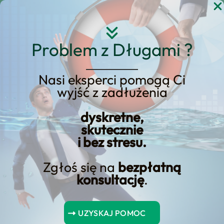
Przejdź
do
treści
Problem z Długami ?
Nasi eksperci pomogą Ci
wyjść z zadłużenia
Odblokuj oszczędności:
Zabezpiecz teraz zwrot z
dyskretne,
skutecznie
kredytu hipotecznego
i bez stresu.
Zgłoś się na
bezpłatną
konsultację
.
Spis Treści
UZYSKAJ POMOC
Kryteria kwalifikowalności do zwrotu kredytu hipotecznego