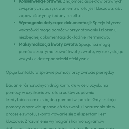
Konsekwencje prawne
: Znajomość aspektów prawnych
związanych z odzyskiwaniem zwrotu jest kluczowa, aby
zapewnić płynny i udany rezultat.
Wymagania dotyczące dokumentacji
: Specjalistyczne
wskazówki mogą pomóc w przygotowaniu i złożeniu
niezbędnej dokumentacji dokładnie i terminowo.
Maksymalizacja kwoty zwrotu
: Specjaliści mogą
pomóc ci zoptymalizować kwotę zwrotu, wykorzystując
wszystkie dostępne ścieżki efektywnie.
Opcje kontaktu w sprawie pomocy przy zwrocie pieniędzy
Badanie różnorodnych dróg kontaktu w celu uzyskania
pomocy w uzyskaniu zwrotu środków zapewnia
kredytobiorcom niezbędną pomoc i wsparcie. Gdy szukają
pomocy w sprawie uprawnień do zwrotu i poruszania się w
procesie zwrotu, skontaktowanie się z ekspertami jest
kluczowe. Zrozumienie wymagań i harmonogramów
dotyczących roszczeń zwrotu jest istotne dla zapewnienia