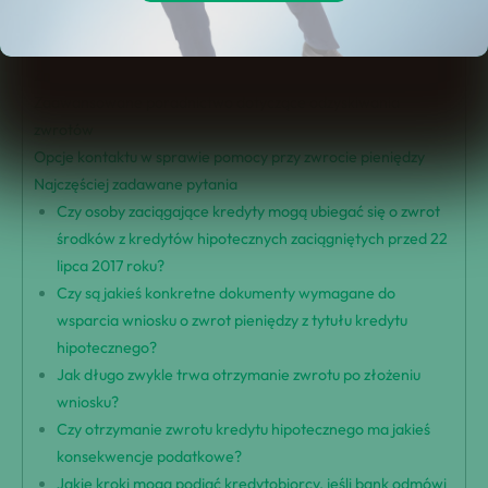
Proces składania wniosku o zwrot środków
Korzyści z wczesnego złożenia wniosku o zwrot pieniędzy
Znaczenie pomocy prawnej
Zaawansowane poradnictwo dotyczące odzyskiwania
zwrotów
Opcje kontaktu w sprawie pomocy przy zwrocie pieniędzy
Najczęściej zadawane pytania
Czy osoby zaciągające kredyty mogą ubiegać się o zwrot
środków z kredytów hipotecznych zaciągniętych przed 22
lipca 2017 roku?
Czy są jakieś konkretne dokumenty wymagane do
wsparcia wniosku o zwrot pieniędzy z tytułu kredytu
hipotecznego?
Jak długo zwykle trwa otrzymanie zwrotu po złożeniu
wniosku?
Czy otrzymanie zwrotu kredytu hipotecznego ma jakieś
konsekwencje podatkowe?
Jakie kroki mogą podjąć kredytobiorcy, jeśli bank odmówi